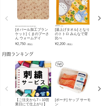
[オパール加工ブラン
[湯上げタオル] となり
[フェ
ケット] くまのプーさ
のトトロ みんなで背
のプー
ん ウォームデイ
比べ
ブハー
¥
2,750
¥
2,200
¥
1,320
（税込）
（税込）
月間ランキング
【ご注文から7～10営
[ポーチ] ヤップ サーモ
[フェ
業日にて仕上がり】
ン
ミン 