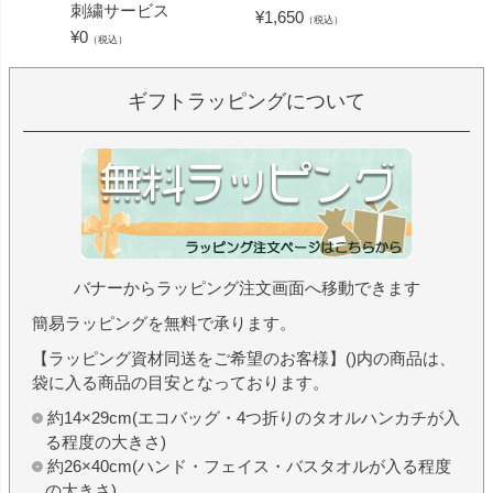
刺繍サービス
ープル
¥
1,650
（税込）
¥
0
¥
1,430
（税込）
ギフトラッピングについて
バナーからラッピング注文画面へ移動できます
簡易ラッピングを無料で承ります。
【ラッピング資材同送をご希望のお客様】()内の商品は、
袋に入る商品の目安となっております。
約14×29cm(エコバッグ・4つ折りのタオルハンカチが入
る程度の大きさ)
約26×40cm(ハンド・フェイス・バスタオルが入る程度
の大きさ)