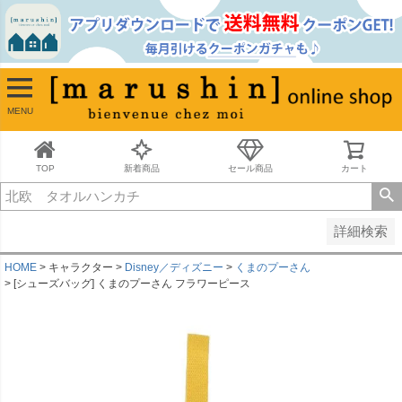
並び順
新着順
古い順
価格が安い順
MENU
価格が高い順
レビュー順
キーワードヒット順
TOP
新着商品
セール商品
カート
検索
詳細検索
HOME
キャラクター
Disney／ディズニー
くまのプーさん
[シューズバッグ] くまのプーさん フラワーピース