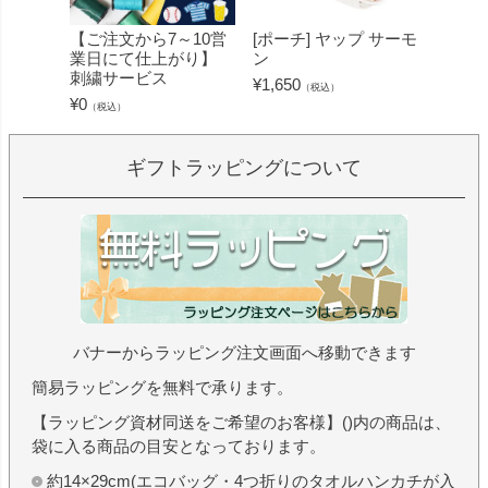
【ご注文から7～10営
[ポーチ] ヤップ サーモ
[フェ
業日にて仕上がり】
ン
ミン 
刺繍サービス
ープル
¥
1,650
（税込）
¥
0
¥
1,430
（税込）
ギフトラッピングについて
バナーからラッピング注文画面へ移動できます
簡易ラッピングを無料で承ります。
【ラッピング資材同送をご希望のお客様】()内の商品は、
袋に入る商品の目安となっております。
約14×29cm(エコバッグ・4つ折りのタオルハンカチが入