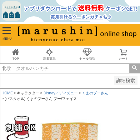
並び順
新着順
古い順
価格が安い順
MENU
価格が高い順
レビュー順
キーワードヒット順
TOP
新着商品
セール商品
カート
検索
詳細検索
HOME
キャラクター
Disney／ディズニー
くまのプーさん
[バスタオル] くまのプーさん プー/フェイス