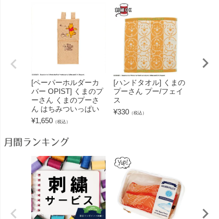
[ペーパーホルダーカ
[ハンドタオル] くまの
[ネッ
バー OPIST] くまのプ
プーさん プー/フェイ
プーさ
ーさん くまのプーさ
ス
アドベ
ん はちみついっぱい
¥
330
¥
1,430
（税込）
¥
1,650
（税込）
月間ランキング