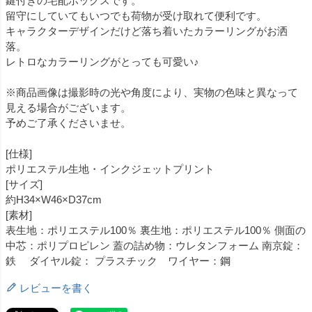
鍵付きの宅配ボックスです。
留守にしていてもいつでも荷物が受け取れて便利です。
キャラクターデザインだけど落ち着いたカラーリングがお洒
落。
レトロなカラーリングがとっても可愛い♪
※商品画像は撮影時の光や角度により、実物の色味と異なって
見える場合がございます。
予めご了承くださいませ。
[仕様]
ポリエステル生地・インクジェットプリント
[サイズ]
約H34×W46×D37cm
[素材]
表生地：ポリエステル100％ 裏生地：ポリエステル100％ 側面の
中芯：ポリプロピレン 蓋の詰め物：ウレタンフォーム 南京錠：
鉄 ダイヤル錠： プラスチック ワイヤー：鋼
レビューを書く