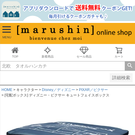
並び順
新着順
古い順
価格が安い順
MENU
価格が高い順
レビュー順
キーワードヒット順
TOP
新着商品
セール商品
カート
検索
詳細検索
HOME
キャラクター
Disney／ディズニー
PIXAR／ピクサー
[宅配ボックス] ディズニー・ピクサー キュートフェイスボックス