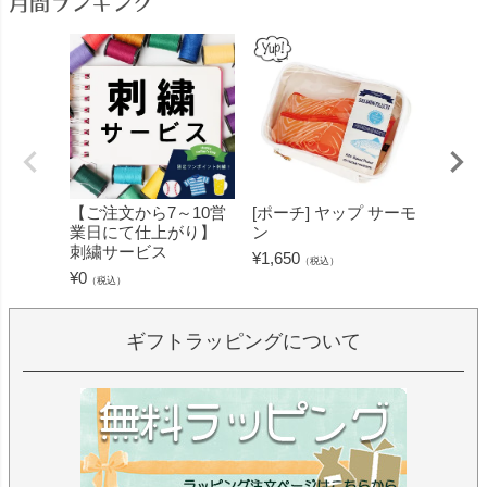
月間ランキング
【ご注文から7～10営
[ポーチ] ヤップ サーモ
[フェ
業日にて仕上がり】
ン
ミン 
刺繍サービス
ープル
¥
1,650
（税込）
¥
0
¥
1,430
（税込）
ギフトラッピングについて