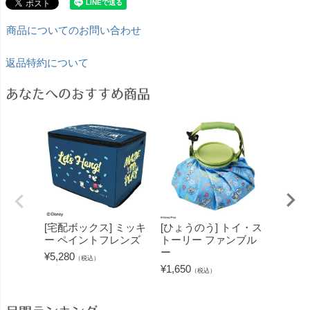
商品についてのお問い合わせ
返品特約について
あなたへのおすすめ商品
[宅配ボックス] ミッキ
[ひょうのう] トイ・ス
[湯た
ー ペイントフレンズ
トーリー ファンブル
ト)]
ー
エイリ
¥
5,280
（税込）
¥
1,650
¥
2,200
（税込）