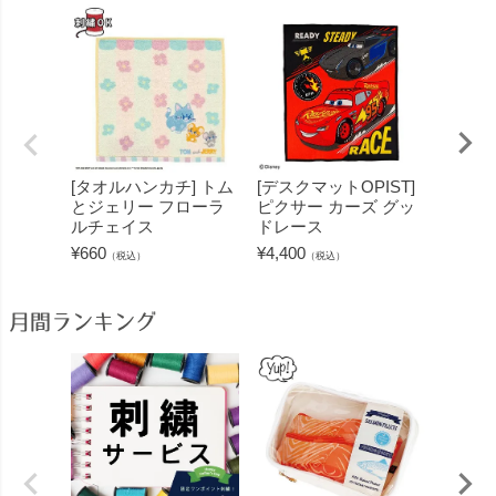
[タオルハンカチ] トム
[デスクマットOPIST]
[タオ
とジェリー フローラ
ピクサー カーズ グッ
んしゃ
ルチェイス
ドレース
ーチャ
¥
660
¥
4,400
¥
715
（税込）
（税込）
（
月間ランキング