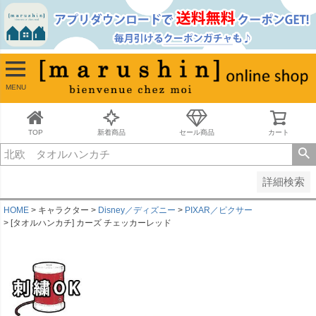
並び順
新着順
古い順
価格が安い順
MENU
価格が高い順
レビュー順
キーワードヒット順
TOP
新着商品
セール商品
カート
検索
詳細検索
HOME
キャラクター
Disney／ディズニー
PIXAR／ピクサー
[タオルハンカチ] カーズ チェッカーレッド