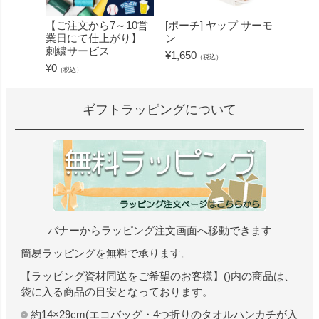
【ご注文から7～10営
[ポーチ] ヤップ サーモ
[フェ
業日にて仕上がり】
ン
ミン 
刺繍サービス
ープル
¥
1,650
（税込）
¥
0
¥
1,430
（税込）
ギフトラッピングについて
バナーからラッピング注文画面へ移動できます
簡易ラッピングを無料で承ります。
【ラッピング資材同送をご希望のお客様】()内の商品は、
袋に入る商品の目安となっております。
約14×29cm(エコバッグ・4つ折りのタオルハンカチが入