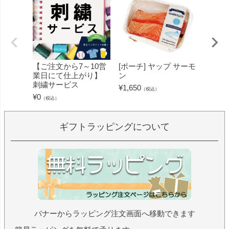
【ご注文から7～10営
[ポーチ] ヤップ サーモ
[フェ
業日にて仕上がり】
ン
ミン 
刺繍サービス
ープル
¥
1,650
（税込）
¥
0
¥
1,430
（税込）
ギフトラッピングについて
バナーからラッピング注文画面へ移動できます