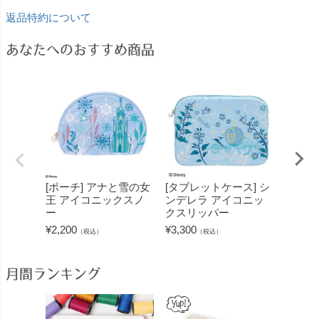
返品特約について
あなたへのおすすめ商品
[ポーチ] アナと雪の女
[タブレットケース] シ
[ポー
王 アイコニックスノ
ンデレラ アイコニッ
ンツェ
ー
クスリッパー
クラン
¥
2,200
¥
3,300
¥
2,200
（税込）
（税込）
月間ランキング