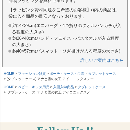
簡易ラッピングを無料で承ります。
【ラッピング資材同送をご希望のお客様】()内の商品は、
袋に入る商品の目安となっております。
約14×29cm(エコバッグ・4つ折りのタオルハンカチが入
る程度の大きさ)
約26×40cm(ハンド・フェイス・バスタオルが入る程度
の大きさ)
約40×57cm(バスマット・ひざ掛けが入る程度の大きさ)
詳しいご案内はこちら
HOME
ファッション雑貨
ポーチ・ケース・巾着
タブレットケース
[タブレットケース] アナと雪の女王 アイコニックスノー
HOME
ベビー・キッズ用品
入園入学商品
タブレットケース
[タブレットケース] アナと雪の女王 アイコニックスノー