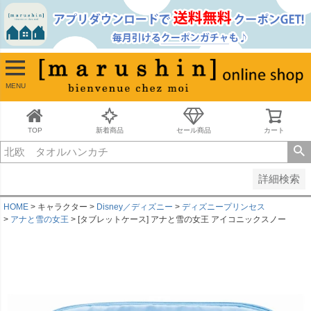
並び順
新着順
古い順
価格が安い順
MENU
価格が高い順
レビュー順
キーワードヒット順
TOP
新着商品
セール商品
カート
検索
詳細検索
HOME
キャラクター
Disney／ディズニー
ディズニープリンセス
アナと雪の女王
[タブレットケース] アナと雪の女王 アイコニックスノー