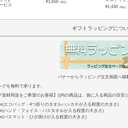
¥
1,650
（税込）
ービス
¥
1,430
（税込）
）
ギフトラッピングにつ
バナーからラッピング注文画面へ移
ングを無料で承ります。
グ資材同送をご希望のお客様】()内の商品は、袋に入る商品の目安
9cm(エコバッグ・4つ折りのタオルハンカチが入る程度の大きさ)
0cm(ハンド・フェイス・バスタオルが入る程度の大きさ)
7cm(バスマット・ひざ掛けが入る程度の大きさ)