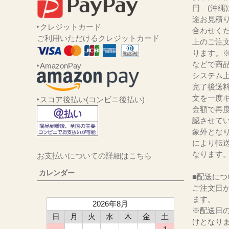
円 (沖縄
途お見積
‣クレジットカード
合わせくだ
ご利用いただけるクレジットカード
上のご注
ります。
などで商品
‣AmazonPay
システム
完了後送
文を一度キ
‣スコア後払い(コンビニ後払い)
金額で再
認させて
象外とな
により転
なります
お支払いについての詳細はこちら
カレンダー
■配送につ
ご注文日か
ます。
2026年8月
※配送日
日
月
火
水
木
金
土
けとなり