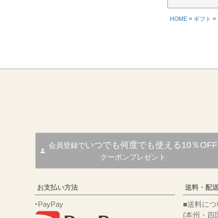
HOME
ギフト
いつでも何度でも使える10％OFF
会員登録で
クーポンプレゼント
お支払い方法
送料・配
‣PayPay
■送
(本州・四国