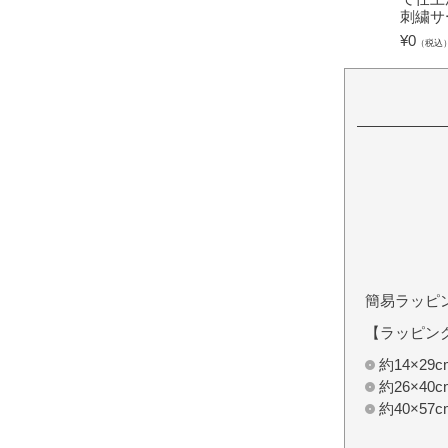
刺繍サ
¥
0
（税込
簡易ラッピ
【ラッピン
約14×2
約26×4
約40×5