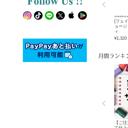
[フェ
ョージ
ィ
¥
1,320
月間ランキ
【ご注
て仕上