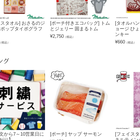
イスタオル] おさるのジ
[ポーチ付きエコバッグ] トム
[タオルハン
 ポップタイポグラフ
とジェリー 固まるトム
ョージ ひ
ンキー
¥
2,750
（税込）
¥
660
（税込）
（税込）
ング
文から7～10営業日に
[ポーチ] ヤップ サーモン
[フェイスタ
がり】
キルティン