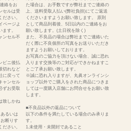
にてご連絡をお
た場合は、お手数ですが弊社までご連絡の
ンセルは受
上、送料受取人払い(弊社負担)にてご返送
ください。
くださいますようお願い致します。 原則
イページよ
として商品到着後、5日以内のご連絡をお
います。
願い致します。(土日祝を除く)
ャンセル不
また、不良品の場合は弊社までご連絡いた
だく際に不良個所の写真をお送りいただき
ますようお願いしております。
お写真のご協力を頂けない場合、誠に恐れ
ンビニ後払
入ります交換等のご対応ができかねますこ
限切れなど
とご了承お願い致します。
社に戻って
※誠に恐れ入りますが、丸眞オンラインシ
キャンセル
ョップ以外でご購入をされた商品につきま
必ずお受取
しては一度購入店舗にお問合せをお願い致
。
します。
は致しかね
■不良品以外の返品について
、あるいは
以下の条件を満たしている場合のみ承りま
をお断りす
す。
ください。
1.未使用・未開封であること