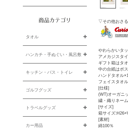
商品カテゴリ
▽その他おさ
タオル
やわらかいタ
ハンカチ・手ぬぐい・風呂敷
アメカジスタ
ギフト箱はタ
中の台紙はポ
キッチン・バス・トイレ
ハンドタオル×
フェイスタオル
[仕様]
ゴルフグッズ
(WT)オーガ
繍・織りネー
[サイズ]
トラベルグッズ
箱サイズ:H26×
[素材]
カー用品
綿100％