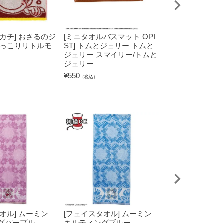
カチ] おさるのジ
[ミニタオルバスマット OPI
[タオルハンカチ
ょっこりリトルモ
ST] トムとジェリー トムと
ィ キティケーキ
ジェリー スマイリー/トムと
¥
660
（税込）
ジェリー
¥
550
（税込）
オル] ムーミン
[フェイスタオル] ムーミン
[タブレットケー
グパープル
キルティングブルー
キャラクターズ