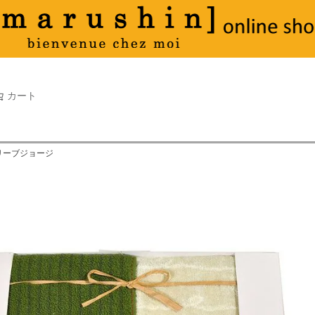
タオル
並び順
新着順
古い順
価格が
キーワードヒット順
検索
カート
検索
オリーブジョージ