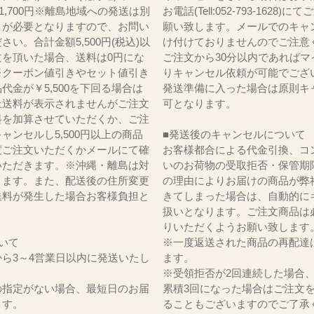
)1,700円※離島地域への発送は別
お電話(Tell:052-793-1628)
りが必要となりますので、お問い
願い致します。メールでのキャ
さい。合計金額5,500円(税込)以
け付けておりませんのでご注意
文を頂いた場合、送料は0円にな
ご注文から30分以内であればマ
※クーポン値引きやセット値引き
りキャンセル依頼が可能でござ
代金が￥5,500を下回る場合は
発送準備に入った場合は原則キ
上送料が表示されませんがご注文
可となります。
料を加算させていただくか、ご注
ャンセルし5,500円以上の商品
■発送後のキャンセルについて
度ご注文いただくかメールにて確
お客様都合による代金引換、コ
いただきます。※沖縄・離島は対
いのお荷物の受取拒否・保管期
ります。また、配送後の住所変更
の理由によりお届けの商品が弊
送料が発生した場合お客様負担と
きてしまった場合は、自動的に
。
扱いとなります。ご注文商品は
りいただくようお願い致します
いて
※一度返送された商品の再配達
ら3～4営業日以内に発送いたし
ます。
※受領拒否が2回連続した場合
の指定がない場合、最短日のお届
累積3回になった場合はご注文
ます。
ることもございますのでご了承