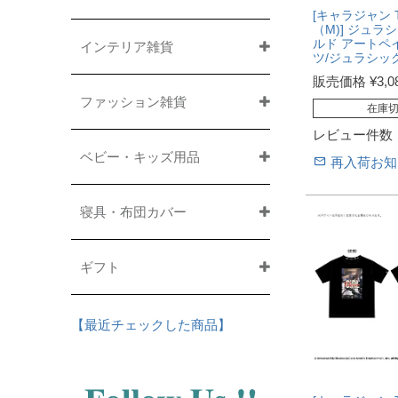
[キャラジャン 
（M)] ジュラ
ルド アートペ
インテリア雑貨
ツ/ジュラシッ
販売価格
¥
3,0
ファッション雑貨
在庫
レビュー件数
ベビー・キッズ用品
再入荷お知
寝具・布団カバー
ギフト
【最近チェックした商品】