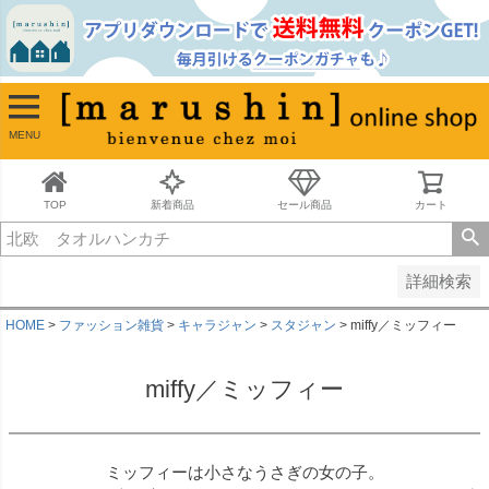
並び順
新着順
古い順
価格が安い順
MENU
価格が高い順
レビュー順
キーワードヒット順
TOP
新着商品
セール商品
カート
検索
詳細検索
HOME
ファッション雑貨
キャラジャン
スタジャン
miffy／ミッフィー
miffy／ミッフィー
ミッフィーは小さなうさぎの女の子。