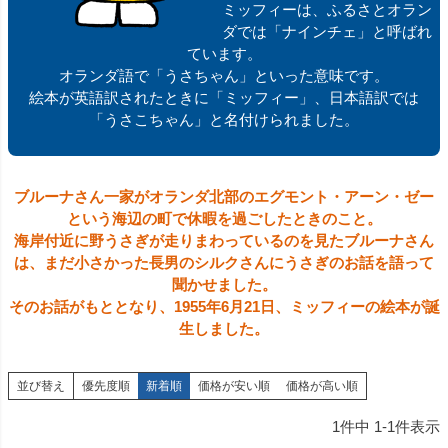
ミッフィーは、ふるさとオラン
ダでは「ナインチェ」と呼ばれ
ています。
オランダ語で「うさちゃん」といった意味です。
絵本が英語訳されたときに「ミッフィー」、日本語訳では
「うさこちゃん」と名付けられました。
ブルーナさん一家がオランダ北部のエグモント・アーン・ゼー
という海辺の町で休暇を過ごしたときのこと。
海岸付近に野うさぎが走りまわっているのを見たブルーナさん
は、まだ小さかった長男のシルクさんにうさぎのお話を語って
聞かせました。
そのお話がもととなり、1955年6月21日、ミッフィーの絵本が誕
生しました。
並び替え
優先度順
新着順
価格が安い順
価格が高い順
1
件中
1
-
1
件表示