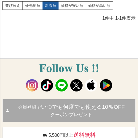
並び替え
優先度順
新着順
価格が安い順
価格が高い順
1
件中
1
-
1
件表示
いつでも何度でも使える10％OFF
会員登録で
クーポンプレゼント
送料無料
5,500円以上