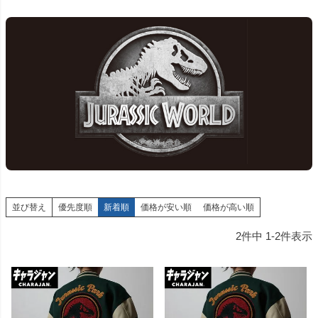
並び替え
優先度順
新着順
価格が安い順
価格が高い順
2
件中
1
-
2
件表示