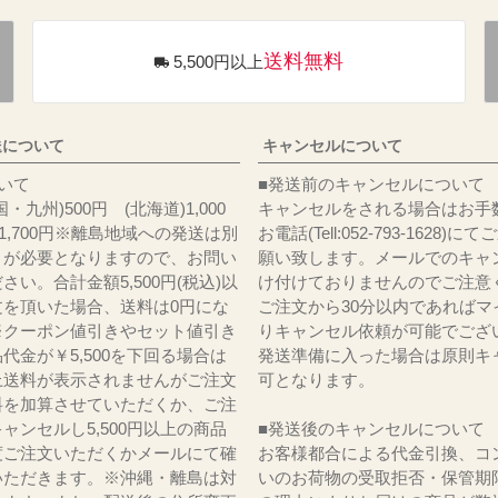
送料無料
5,500円以上
送について
キャンセルについて
料について
■発送前のキャンセルについて
・九州)500円 (北海道)1,000
キャンセルをされる場合はお手
)1,700円※離島地域への発送は別
お電話(Tell:052-793-1628)
りが必要となりますので、お問い
願い致します。メールでのキャ
さい。合計金額5,500円(税込)以
け付けておりませんのでご注意
文を頂いた場合、送料は0円にな
ご注文から30分以内であればマ
※クーポン値引きやセット値引き
りキャンセル依頼が可能でござ
代金が￥5,500を下回る場合は
発送準備に入った場合は原則キ
上送料が表示されませんがご注文
可となります。
料を加算させていただくか、ご注
ャンセルし5,500円以上の商品
■発送後のキャンセルについて
度ご注文いただくかメールにて確
お客様都合による代金引換、コ
いただきます。※沖縄・離島は対
いのお荷物の受取拒否・保管期