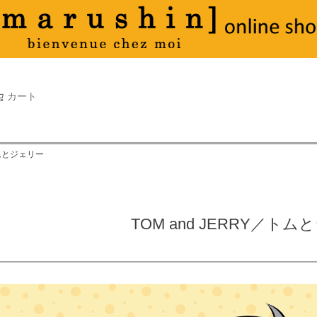
タオル
並び順
新着順
古い順
価格が
キーワードヒット順
検索
カート
検索
トムとジェリー
TOM and JERRY／ト