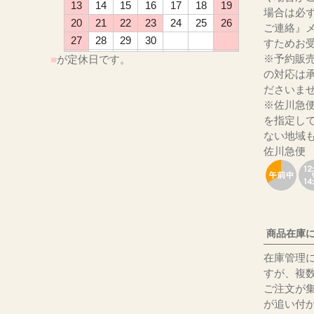
13
14
15
16
17
18
19
場合は必
20
21
22
23
24
25
26
ご連絡』
27
28
29
30
すためお
※予約販
■
が定休日です。
の対応は
ださ
※佐川急
を指定し
ない地域
佐川急便
商品在庫
在庫管理
すが、複
ご注文が
が追い付