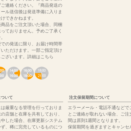
ずご連絡ください。『商品発送の
メール送信後は発送準備に入りま
受けできかねます。
売商品をご注文頂いた場合、同梱
承っておりません。予めご了承く
いませ。
便での発送に限り、お届け時間帯
ていただけます。一部ご指定頂け
もございます。
詳細はこちら
について
注文保留期間について
には厳重なる管理を行っておりま
エラーメール・電話不通などで
数の店舗と在庫を共有しており、
とご連絡が取れない場合、ご注
集中した場合、在庫更新システム
間は原則1週間となります。
かず、稀に完売しているものにつ
保留期間を過ぎますとキャンセ