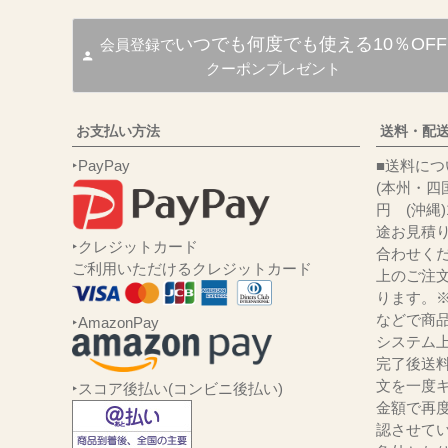
いつでも何度でも使える10％OFF
会員登録で
クーポンプレゼント
お支払い方法
送料・配
‣PayPay
■送
(本州・四国
円 (沖縄
途お見積
‣クレジットカード
合わせくだ
ご利用いただけるクレジットカード
上のご注
ります。
などで商品
‣AmazonPay
システム
完了後送
文を一度キ
‣スコア後払い(コンビニ後払い)
金額で再
認させて