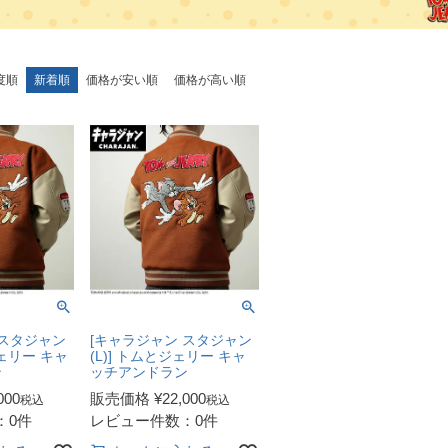
度順
新着順
価格が安い順
価格が高い順
 スタジャン
[キャラジャン スタジャン
ジェリー キャ
(L)] トムとジェリー キャ
ン
ッチアンドラン
000
販売価格
¥
22,000
税込
税込
：0件
レビュー件数：0件