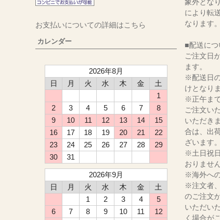
象外とな
により転
なります
お支払いについての詳細はこちら
カレンダー
■配送につ
ご注文日か
ます。
2026年8月
※配送日
日
月
火
水
木
金
土
けとなり
1
※正午ま
2
3
4
5
6
7
8
ご注文い
9
10
11
12
13
14
15
いただき
合は、出
16
17
18
19
20
21
22
ざいます
23
24
25
26
27
28
29
※土日祝
30
31
おりませ
2026年9月
※海外へ
※注文者
日
月
火
水
木
金
土
のご注文
1
2
3
4
5
いただい
6
7
8
9
10
11
12
く場合が