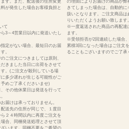
ります。また、配送後の住所変更
の理由によりお届けの商品が弊
送料が発生した場合お客様負担と
きてしまった場合は、自動的に
。
扱いとなります。ご注文商品は
りいただくようお願い致します
いて
※一度返送された商品の再配達
ら3～4営業日以内に発送いたし
ます。
※受領拒否が2回連続した場合
の指定がない場合、最短日のお届
累積3回になった場合はご注文
ます。
ることもございますのでご了承
でのご注文につきましては原則、
ただきました当日に出荷をさせて
ます。(ご注文が殺到している場
荷に多少遅れが生じる可能性がご
。予めご了承くださいませ)
日、その他休業日は発送を行って
ん。
のお届けは承っておりません。
、配送先の住所が同じで、１度目
から２４時間以内に再度ご注文を
た場合、同梱発送処理とさせて頂
ございます。同梱不要をご希望の