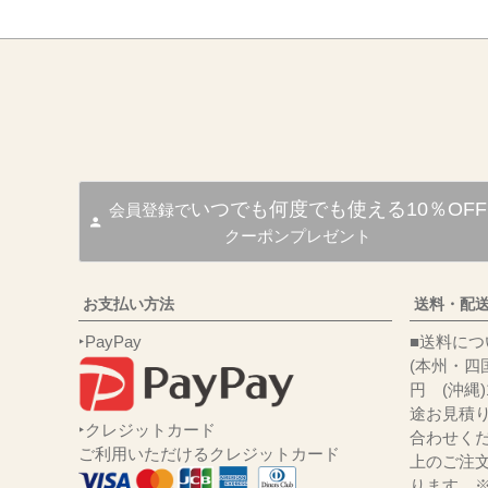
いつでも何度でも使える10％OFF
会員登録で
クーポンプレゼント
お支払い方法
送料・配
‣PayPay
■送
(本州・四国
円 (沖縄
途お見積
‣クレジットカード
合わせくだ
ご利用いただけるクレジットカード
上のご注
ります。