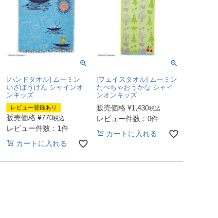
[ハンドタオル] ムーミン
[フェイスタオル] ムーミン
いざぼうけん シャインオ
たべちゃおうかな シャイ
ンキッズ
ンオンキッズ
販売価格
¥
1,430
レビュー登録あり
税込
販売価格
¥
770
レビュー件数：0件
税込
レビュー件数：1件
カートに入れる
カートに入れる