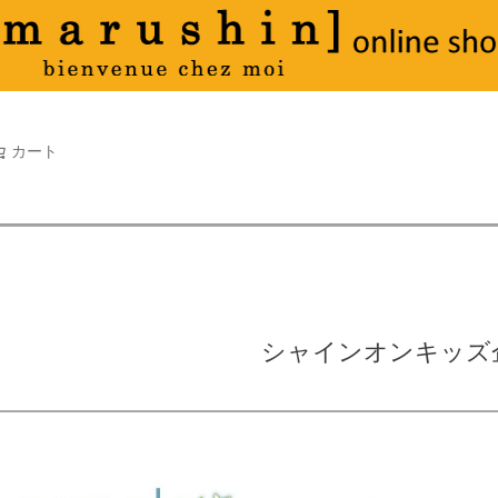
タオル
並び順
新着順
古い順
価格が
キーワードヒット順
検索
カート
検索
シャインオンキッズ