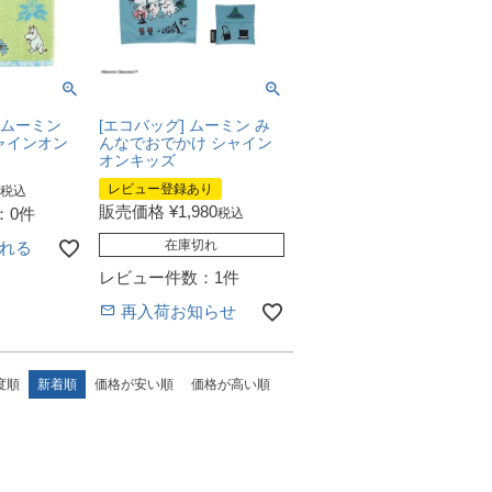
 ムーミン
[エコバッグ] ムーミン み
ャインオン
んなでおでかけ シャイン
オンキッズ
レビュー登録あり
税込
販売価格
¥
1,980
：0件
税込
在庫切れ
れる
レビュー件数：1件
再入荷お知らせ
度順
新着順
価格が安い順
価格が高い順