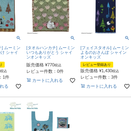
] ムーミン
[タオルハンカチ] ムーミン
[フェイスタオル] ムーミン
け シャイ
いつもありがとう シャイ
よるのおさんぽ シャイン
ンオンキッズ
オンキッズ
販売価格
¥
770
り
レビュー登録あり
税込
販売価格
¥
1,430
レビュー件数：0件
税込
税込
：1件
レビュー件数：3件
カートに入れる
れる
カートに入れる