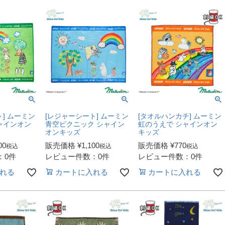
] ムーミン
[レジャーシート] ムーミン
[タオルハンカチ] ムーミン
ャインオン
青空ピクニック シャイン
虹のうえで シャインオン
オンキッズ
キッズ
00
販売価格
¥
1,100
販売価格
¥
770
税込
税込
税込
：0件
レビュー件数：0件
レビュー件数：0件
れる
カートに入れる
カートに入れる