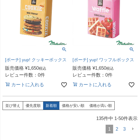
[ポーチ] yup! クッキーボックス
[ポーチ] yup! ワッフルボックス
販売価格
¥
1,650
販売価格
¥
1,650
税込
税込
レビュー件数：0件
レビュー件数：0件
カートに入れる
カートに入れる
並び替え
優先度順
新着順
価格が安い順
価格が高い順
135
件中
1
-
50
件表示
1
2
3