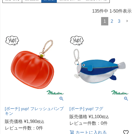
135
件中
1
-
50
件表示
1
2
3
[ポーチ] yup! フレッシュパンプ
[ポーチ] yup! フグ
キン
販売価格
¥
1,100
税込
販売価格
¥
1,980
税込
レビュー件数：0件
レビュー件数：0件
カートに入れる