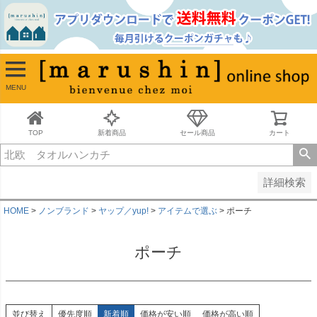
並び順
新着順
古い順
価格が安い順
MENU
価格が高い順
レビュー順
キーワードヒット順
TOP
新着商品
セール商品
カート
検索
詳細検索
HOME
ノンブランド
ヤップ／yup!
アイテムで選ぶ
ポーチ
ポーチ
並び替え
優先度順
新着順
価格が安い順
価格が高い順