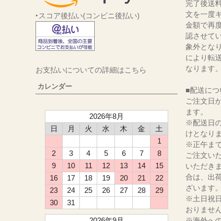
完了後送
文を一度キ
‣スコア後払い(コンビニ後払い)
金額で再
認させて
象外とな
により転
なります
お支払いについての詳細はこちら
カレンダー
■配送につ
ご注文日か
ます。
2026年8月
※配送日
日
月
火
水
木
金
土
けとなり
1
※正午ま
2
3
4
5
6
7
8
ご注文い
9
10
11
12
13
14
15
いただき
合は、出
16
17
18
19
20
21
22
ざいます
23
24
25
26
27
28
29
※土日祝
30
31
おりませ
2026年9月
※海外へ