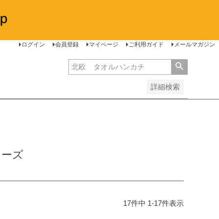
安い順
価格が高い順
レビュー順
ログイン
会員登録
マイページ
ご利用ガイド
メールマガジン
詳細検索
リーズ
17
件中
1
-
17
件表示