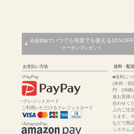
いつでも何度でも使える10％OFF
会員登録で
クーポンプレゼント
お支払い方法
送料・配
‣PayPay
■送
(本州・四国
円 (沖縄
途お見積
‣クレジットカード
合わせくだ
ご利用いただけるクレジットカード
上のご注
ります。
などで商品
‣AmazonPay
システム