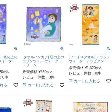
] 塔の上の
[タオルハンカチ] 塔の上の
[フェイスタオル] アラジン
ウォーター
ラプンツェル ウォーター
ウォーターアラビアン
ドリーム
販売価格
¥
1,320
税込
20
販売価格
¥
660
税込
税込
レビュー件数：0件
：0件
レビュー件数：0件
カートに入れる
れる
カートに入れる