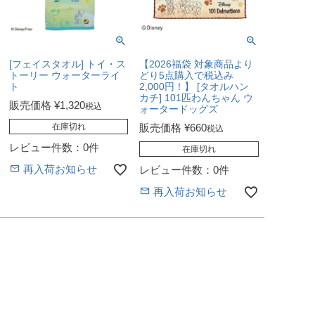
[フェイスタオル] トイ・ス
【2026福袋 対象商品より
トーリー ウォーターライ
どり5点購入で税込み
ト
2,000円！】 [タオルハン
カチ] 101匹わんちゃん ウ
販売価格
¥
1,320
税込
ォータードッグズ
在庫切れ
販売価格
¥
660
税込
レビュー件数：0件
在庫切れ
再入荷お知らせ
レビュー件数：0件
再入荷お知らせ