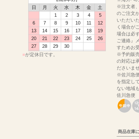
※注文者
日
月
火
水
木
金
土
のご注文
1
2
3
4
5
いただい
6
7
8
9
10
11
12
く場合が
13
14
15
16
17
18
19
場合は必
20
21
22
23
24
25
26
ご連絡』
27
28
29
30
すためお
※予約販
■
が定休日です。
の対応は
ださ
※佐川急
を指定し
ない地域
佐川急便
商品在庫