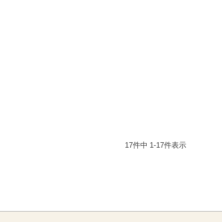
17
件中
1
-
17
件表示