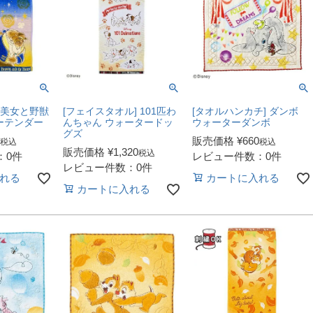
 美女と野獣
[フェイスタオル] 101匹わ
[タオルハンカチ] ダンボ
ーテンダー
んちゃん ウォータードッ
ウォーターダンボ
グズ
販売価格
¥
660
税込
税込
販売価格
¥
1,320
税込
：0件
レビュー件数：0件
レビュー件数：0件
れる
カートに入れる
カートに入れる