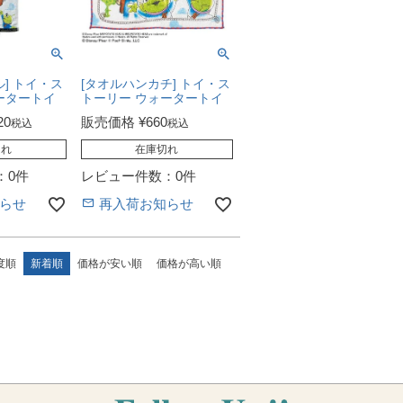
] トイ・ス
[タオルハンカチ] トイ・ス
ータートイ
トーリー ウォータートイ
20
販売価格
¥
660
税込
税込
切れ
在庫切れ
：0件
レビュー件数：0件
らせ
再入荷お知らせ
度順
新着順
価格が安い順
価格が高い順