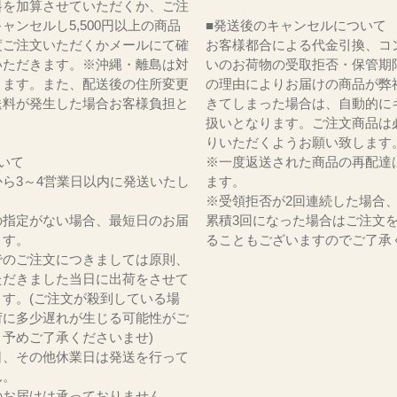
料を加算させていただくか、ご注
ャンセルし5,500円以上の商品
■発送後のキャンセルについて
度ご注文いただくかメールにて確
お客様都合による代金引換、コ
いただきます。※沖縄・離島は対
いのお荷物の受取拒否・保管期
ります。また、配送後の住所変更
の理由によりお届けの商品が弊
送料が発生した場合お客様負担と
きてしまった場合は、自動的に
。
扱いとなります。ご注文商品は
りいただくようお願い致します
いて
※一度返送された商品の再配達
ら3～4営業日以内に発送いたし
ます。
※受領拒否が2回連続した場合
の指定がない場合、最短日のお届
累積3回になった場合はご注文
ます。
ることもございますのでご了承
でのご注文につきましては原則、
ただきました当日に出荷をさせて
ます。(ご注文が殺到している場
荷に多少遅れが生じる可能性がご
。予めご了承くださいませ)
日、その他休業日は発送を行って
ん。
のお届けは承っておりません。