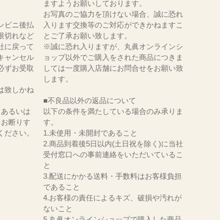
ますようお願いしております。
お写真のご協力を頂けない場合、誠に恐れ
ンビニ後払
入ります交換等のご対応ができかねますこ
限切れなど
とご了承お願い致します。
社に戻って
※誠に恐れ入りますが、丸眞オンラインシ
キャンセル
ョップ以外でご購入をされた商品につきま
必ずお受取
しては一度購入店舗にお問合せをお願い致
。
します。
は致しかね
■不良品以外の返品について
、あるいは
以下の条件を満たしている場合のみ承りま
をお断りす
す。
ください。
1.未使用・未開封であること
2.商品到着後5日以内(土日祝を除く)に当社
受付窓口への事前連絡をいただいているこ
と
3.配送にかかる送料・手数料はお客様負担
であること
4.お客様の責任によるキズ、破損や汚れが
ないこと
5.丸眞オンラインショップで購入した商品