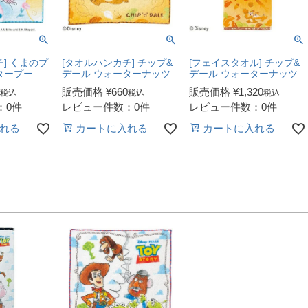
] くまのプ
[タオルハンカチ] チップ&
[フェイスタオル] チップ&
タープー
デール ウォーターナッツ
デール ウォーターナッツ
販売価格
¥
660
販売価格
¥
1,320
税込
税込
税込
：0件
レビュー件数：0件
レビュー件数：0件
れる
カートに入れる
カートに入れる