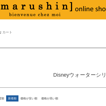
タオル
並び順
新着順
古い順
価格が
キーワードヒット順
検索
カート
検索
Disneyウォーターシ
度順
新着順
価格が安い順
価格が高い順