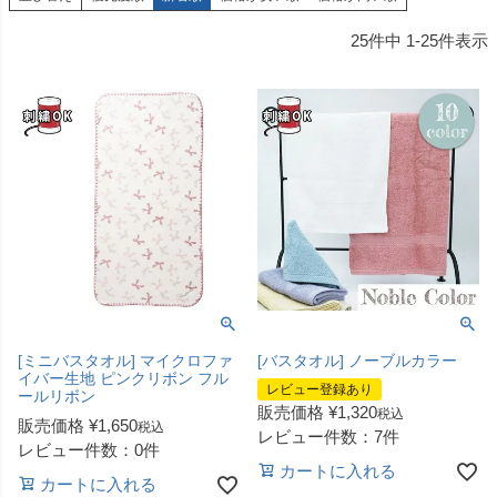
25
件中
1
-
25
件表示
[ミニバスタオル] マイクロファ
[バスタオル] ノーブルカラー
イバー生地 ピンクリボン フル
レビュー登録あり
ールリボン
販売価格
¥
1,320
税込
販売価格
¥
1,650
税込
レビュー件数：7件
レビュー件数：0件
カートに入れる
カートに入れる