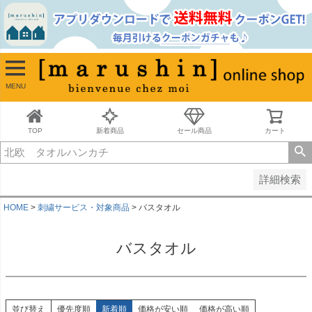
並び順
新着順
古い順
価格が安い順
MENU
価格が高い順
レビュー順
キーワードヒット順
TOP
新着商品
セール商品
カート
検索
詳細検索
HOME
刺繍サービス・対象商品
バスタオル
バスタオル
並び替え
優先度順
新着順
価格が安い順
価格が高い順