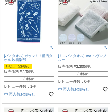
[バスタオル] ガッツ！！部活タ
[ミニバスタオル] ima ヘヴンブ
オル 吹奏楽部
ルー
販売価格
¥
3,300
レビュー登録あり
税込
販売価格
¥
770
税込
在庫切れ
在庫切れ
レビュー件数：0件
レビュー件数：1件
再入荷お知らせ
再入荷お知らせ