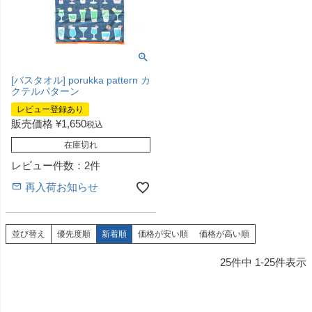
[バスタオル] porukka pattern カ
クテルパターン
レビュー登録あり
販売価格
¥
1,650
税込
在庫切れ
レビュー件数：2件
再入荷お知らせ
並び替え
優先度順
新着順
価格が安い順
価格が高い順
25
件中
1
-
25
件表示