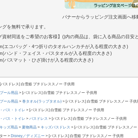
バナーからラッピング注文画面へ移
ングを無料で承ります。
グ資材同送をご希望のお客様】()内の商品は、袋に入る商品の目安
9cm(エコバッグ・4つ折りのタオルハンカチが入る程度の大きさ)
0cm(ハンド・フェイス・バスタオルが入る程度の大きさ)
7cm(バスマット・ひざ掛けが入る程度の大きさ)
[バスドレス] 白雪姫 プチドレススノー 子供用
プール用品
[バスドレス] 白雪姫 プチドレススノー 子供用
プール用品
巻タオル(ラップタオル)
[バスドレス] 白雪姫 プチドレススノー 子供
・バス・トイレ
[バスドレス] 白雪姫 プチドレススノー 子供用
・バス・トイレ
バスドレス
[バスドレス] 白雪姫 プチドレススノー 子供用
キッズ用品
夏物商品
キッズバスドレス
[バスドレス] 白雪姫 プチドレススノー
ター
Disney／ディズニー
[バスドレス] 白雪姫 プチドレススノー 子供用