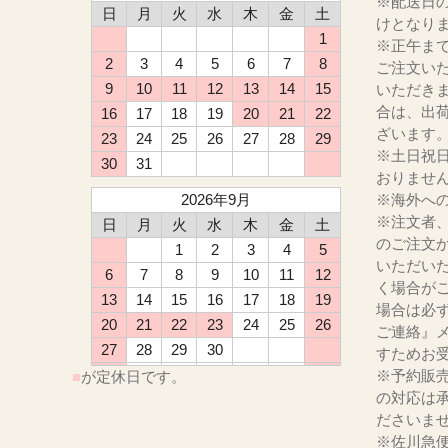
※配送日
日
月
火
水
木
金
土
けとなり
1
※正午ま
2
3
4
5
6
7
8
ご注文い
9
10
11
12
13
14
15
いただき
合は、出
16
17
18
19
20
21
22
ざいます
23
24
25
26
27
28
29
※土日祝
30
31
おりませ
2026年9月
※海外へ
※注文者
日
月
火
水
木
金
土
のご注文
1
2
3
4
5
いただい
6
7
8
9
10
11
12
く場合が
13
14
15
16
17
18
19
場合は必
20
21
22
23
24
25
26
ご連絡』
27
28
29
30
すためお
※予約販
■
が定休日です。
の対応は
ださ
※佐川急