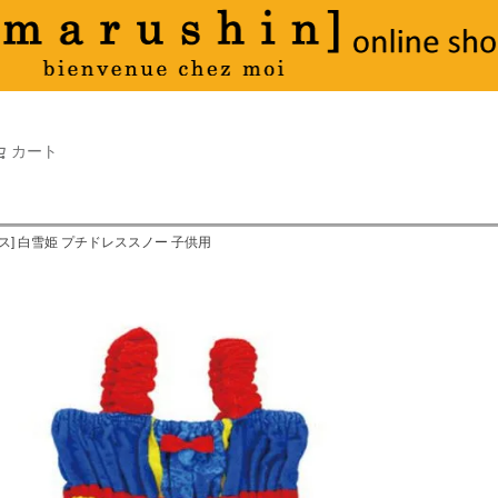
タオル
並び順
新着順
古い順
価格が
キーワードヒット順
検索
カート
検索
ス] 白雪姫 プチドレススノー 子供用