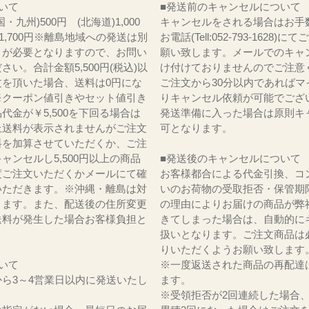
料について
■発送前のキャンセルについて
・九州)500円 (北海道)1,000
キャンセルをされる場合はお手
)1,700円※離島地域への発送は別
お電話(Tell:052-793-1628)
りが必要となりますので、お問い
願い致します。メールでのキャ
さい。合計金額5,500円(税込)以
け付けておりませんのでご注意
文を頂いた場合、送料は0円にな
ご注文から30分以内であればマ
※クーポン値引きやセット値引き
りキャンセル依頼が可能でござ
代金が￥5,500を下回る場合は
発送準備に入った場合は原則キ
上送料が表示されませんがご注文
可となります。
料を加算させていただくか、ご注
ャンセルし5,500円以上の商品
■発送後のキャンセルについて
度ご注文いただくかメールにて確
お客様都合による代金引換、コ
いただきます。※沖縄・離島は対
いのお荷物の受取拒否・保管期
ります。また、配送後の住所変更
の理由によりお届けの商品が弊
送料が発生した場合お客様負担と
きてしまった場合は、自動的に
。
扱いとなります。ご注文商品は
りいただくようお願い致します
いて
※一度返送された商品の再配達
ら3～4営業日以内に発送いたし
ます。
※受領拒否が2回連続した場合