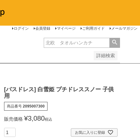
安い順
価格が高い順
レビュー順
ログイン
会員登録
マイページ
ご利用ガイド
メールマガジン
詳細検索
[バスドレス] 白雪姫 プチドレススノー 子供
用
商品番号
2095007300
¥
3,080
販売価格
税込
お気に入りに登録