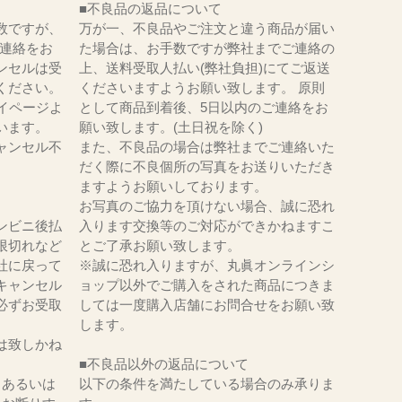
■不良品の返品について
数ですが、
万が一、不良品やご注文と違う商品が届い
にてご連絡をお
た場合は、お手数ですが弊社までご連絡の
ンセルは受
上、送料受取人払い(弊社負担)にてご返送
ください。
くださいますようお願い致します。 原則
イページよ
として商品到着後、5日以内のご連絡をお
います。
願い致します。(土日祝を除く)
ャンセル不
また、不良品の場合は弊社までご連絡いた
だく際に不良個所の写真をお送りいただき
ますようお願いしております。
お写真のご協力を頂けない場合、誠に恐れ
ンビニ後払
入ります交換等のご対応ができかねますこ
限切れなど
とご了承お願い致します。
社に戻って
※誠に恐れ入りますが、丸眞オンラインシ
キャンセル
ョップ以外でご購入をされた商品につきま
必ずお受取
しては一度購入店舗にお問合せをお願い致
。
します。
は致しかね
■不良品以外の返品について
、あるいは
以下の条件を満たしている場合のみ承りま