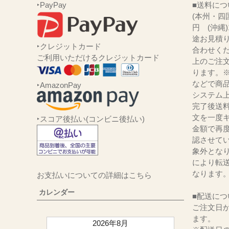
‣PayPay
■送
(本州・四国
円 (沖縄
途お見積
‣クレジットカード
合わせくだ
ご利用いただけるクレジットカード
上のご注
ります。
などで商品
‣AmazonPay
システム
完了後送
文を一度キ
‣スコア後払い(コンビニ後払い)
金額で再
認させて
象外とな
により転
なります
お支払いについての詳細はこちら
カレンダー
■配送につ
ご注文日か
ます。
2026年8月