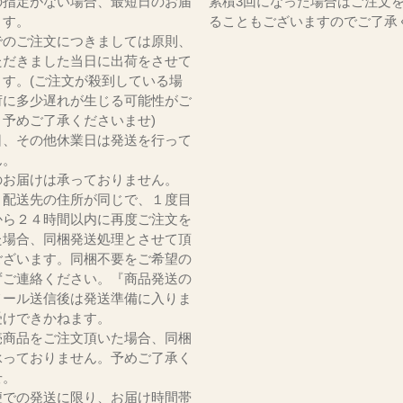
の指定がない場合、最短日のお届
累積3回になった場合はご注文
ます。
ることもございますのでご了承
でのご注文につきましては原則、
ただきました当日に出荷をさせて
ます。(ご注文が殺到している場
荷に多少遅れが生じる可能性がご
。予めご了承くださいませ)
日、その他休業日は発送を行って
ん。
のお届けは承っておりません。
、配送先の住所が同じで、１度目
から２４時間以内に再度ご注文を
た場合、同梱発送処理とさせて頂
ございます。同梱不要をご希望の
ずご連絡ください。『商品発送の
メール送信後は発送準備に入りま
受けできかねます。
売商品をご注文頂いた場合、同梱
承っておりません。予めご了承く
いませ。
便での発送に限り、お届け時間帯