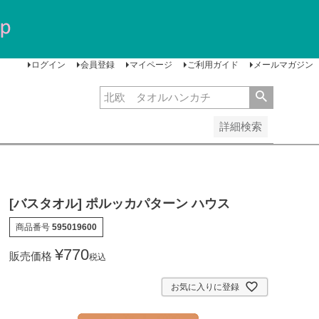
安い順
価格が高い順
レビュー順
ログイン
会員登録
マイページ
ご利用ガイド
メールマガジン
詳細検索
[バスタオル] ポルッカパターン ハウス
商品番号
595019600
¥
770
販売価格
税込
お気に入りに登録