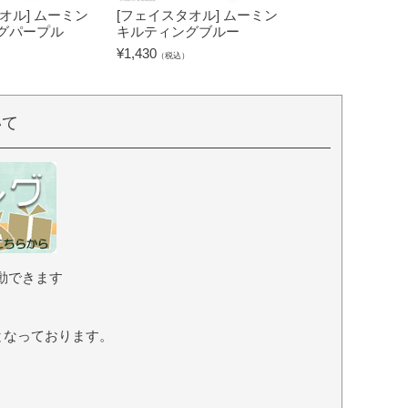
オル] ムーミン
[フェイスタオル] ムーミン
[タブレットケー
グパープル
キルティングブルー
キャラクターズ
グリーン
¥
1,430
（税込）
¥
2,530
（税込）
いて
動できます
となっております。