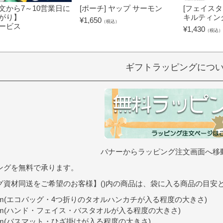
文から7～10営業日に
[ポーチ] ヤップ サーモン
[フェイスタ
がり】
キルティン
¥
1,650
（税込）
ービス
¥
1,430
（税込）
）
ギフトラッピングにつ
バナーからラッピング注文画面へ移
ングを無料で承ります。
グ資材同送をご希望のお客様】()内の商品は、袋に入る商品の目安
9cm(エコバッグ・4つ折りのタオルハンカチが入る程度の大きさ)
0cm(ハンド・フェイス・バスタオルが入る程度の大きさ)
7cm(バスマット・ひざ掛けが入る程度の大きさ)