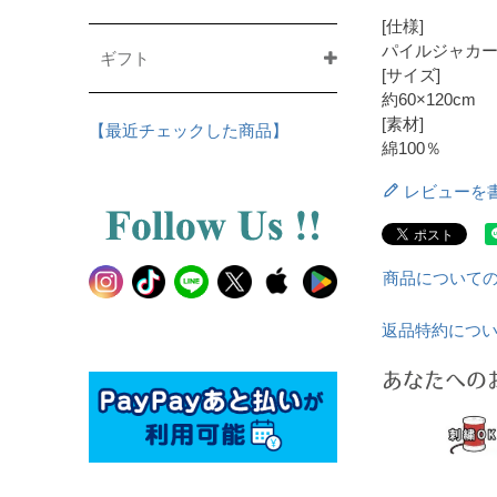
[仕様]
パイルジャカ
ギフト
[サイズ]
約60×120cm
[素材]
【最近チェックした商品】
綿100％
レビューを
商品について
返品特約につ
あなたへの