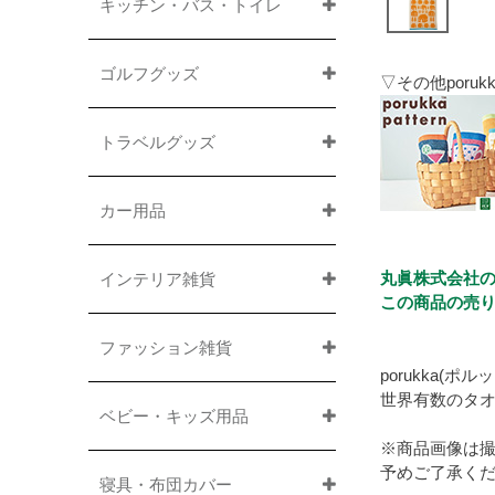
キッチン・バス・トイレ
ゴルフグッズ
▽その他poru
トラベルグッズ
カー用品
丸眞株式会社の「
インテリア雑貨
この商品の売り
ファッション雑貨
porukka(
世界有数のタ
ベビー・キッズ用品
※商品画像は
予めご了承く
寝具・布団カバー