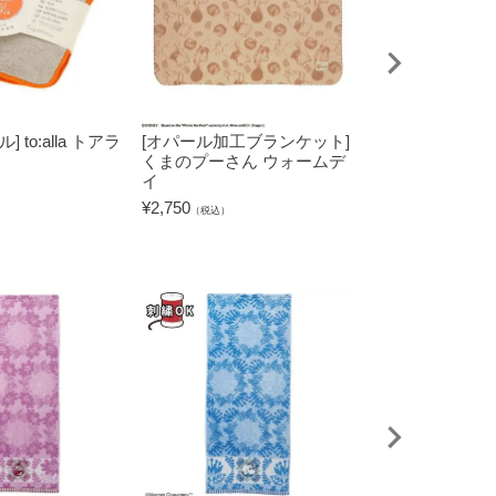
 to:alla トアラ
[オパール加工ブランケット]
[バスタオル] 
くまのプーさん ウォームデ
アパートメント
イ
¥
3,850
（税込）
¥
2,750
（税込）