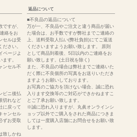
返品について
■不良品の返品について
数ですが、
万が一、不良品やご注文と違う商品が届い
にてご連絡をお
た場合は、お手数ですが弊社までご連絡の
ンセルは受
上、送料受取人払い(弊社負担)にてご返送
ください。
くださいますようお願い致します。 原則
イページよ
として商品到着後、5日以内のご連絡をお
います。
願い致します。(土日祝を除く)
ャンセル不
また、不良品の場合は弊社までご連絡いた
だく際に不良個所の写真をお送りいただき
ますようお願いしております。
お写真のご協力を頂けない場合、誠に恐れ
ンビニ後払
入ります交換等のご対応ができかねますこ
限切れなど
とご了承お願い致します。
社に戻って
※誠に恐れ入りますが、丸眞オンラインシ
キャンセル
ョップ以外でご購入をされた商品につきま
必ずお受取
しては一度購入店舗にお問合せをお願い致
。
します。
は致しかね