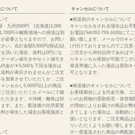
送について
キャンセルについて
料について
■発送前のキャンセルについて
・九州)500円 (北海道)1,000
キャンセルをされる場合はお手
)1,700円※離島地域への発送は別
お電話(Tell:052-793-1628)
りが必要となりますので、お問い
願い致します。メールでのキャ
さい。合計金額5,500円(税込)以
け付けておりませんのでご注意
文を頂いた場合、送料は0円にな
ご注文から30分以内であればマ
※クーポン値引きやセット値引き
りキャンセル依頼が可能でござ
代金が￥5,500を下回る場合は
発送準備に入った場合は原則キ
上送料が表示されませんがご注文
可となります。
料を加算させていただくか、ご注
ャンセルし5,500円以上の商品
■発送後のキャンセルについて
度ご注文いただくかメールにて確
お客様都合による代金引換、コ
いただきます。※沖縄・離島は対
いのお荷物の受取拒否・保管期
ります。また、配送後の住所変更
の理由によりお届けの商品が弊
送料が発生した場合お客様負担と
きてしまった場合は、自動的に
。
扱いとなります。ご注文商品は
りいただくようお願い致します
いて
※一度返送された商品の再配達