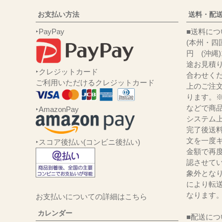
お支払い方法
送料・配
‣PayPay
■送
(本州・四国
円 (沖縄
途お見積
‣クレジットカード
合わせくだ
ご利用いただけるクレジットカード
上のご注
ります。
などで商品
‣AmazonPay
システム
完了後送
文を一度キ
‣スコア後払い(コンビニ後払い)
金額で再
認させて
象外とな
により転
なります
お支払いについての詳細はこちら
カレンダー
■配送につ