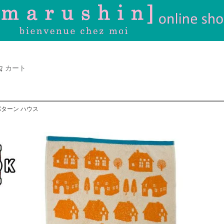
タオル
並び順
新着順
古い順
価格が
キーワードヒット順
検索
カート
検索
パターン ハウス