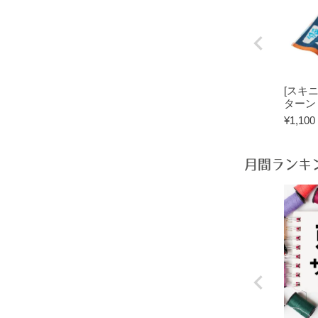
[スキ
ターン
¥
1,100
月間ランキ