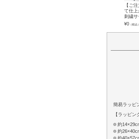
【ご注
て仕上
刺繍サ
¥
0
（税込
簡易ラッピ
【ラッピン
約14×2
約26×4
約40×5