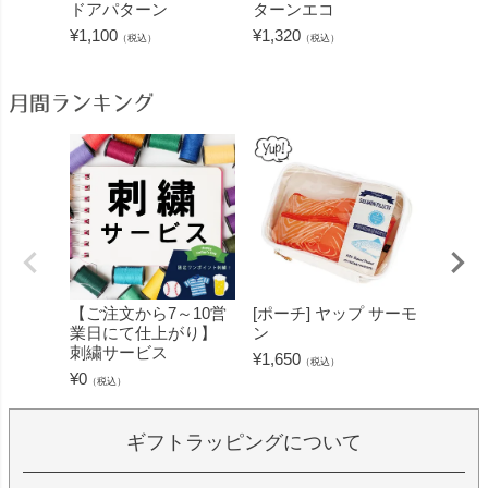
ドアパターン
ターンエコ
ルパタ
¥
1,100
¥
1,320
¥
1,100
（税込）
（税込）
月間ランキング
【ご注文から7～10営
[ポーチ] ヤップ サーモ
[フェ
業日にて仕上がり】
ン
ミン 
刺繍サービス
ープル
¥
1,650
（税込）
¥
0
¥
1,430
（税込）
ギフトラッピングについて