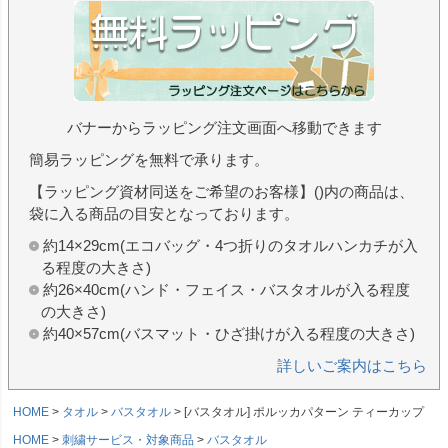
バナーからラッピング注文画面へ移動できます
簡易ラッピングを無料で承ります。
【ラッピング資材同送をご希望のお客様】()内の商品は、
袋に入る商品の目安となっております。
約14×29cm(エコバッグ・4つ折りのタオルハンカチが入
る程度の大きさ)
約26×40cm(ハンド・フェイス・バスタオルが入る程度
の大きさ)
約40×57cm(バスマット・ひざ掛けが入る程度の大きさ)
詳しいご案内はこちら
HOME
タオル
バスタオル
[バスタオル] ポルッカパターン ティーカップ
HOME
刺繍サービス・対象商品
バスタオル