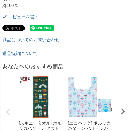
綿100％
レビューを書く
商品についてのお問い合わせ
返品特約について
あなたへのおすすめ商品
[スキニータオル] ポル
[エコバッグ] ポルッカ
[スキ
ッカパターン アウト
パターン バルーンパ
ッカパ