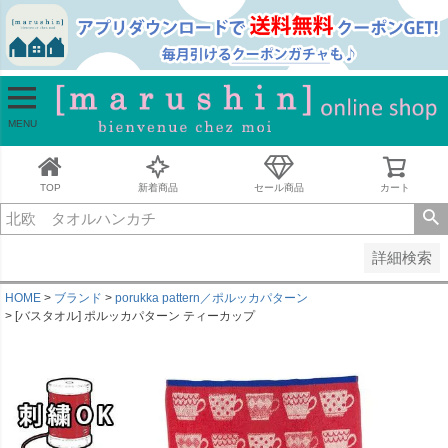
並び順
新着順
古い順
価格が安い順
MENU
価格が高い順
レビュー順
キーワードヒット順
TOP
新着商品
セール商品
カート
検索
詳細検索
HOME
ブランド
porukka pattern／ポルッカパターン
[バスタオル] ポルッカパターン ティーカップ