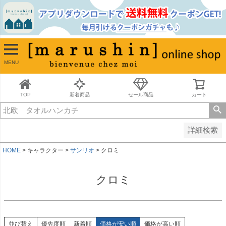
並び順
新着順
古い順
価格が安い順
MENU
価格が高い順
レビュー順
キーワードヒット順
TOP
新着商品
セール商品
カート
検索
詳細検索
HOME
キャラクター
サンリオ
クロミ
クロミ
並び替え
優先度順
新着順
価格が安い順
価格が高い順