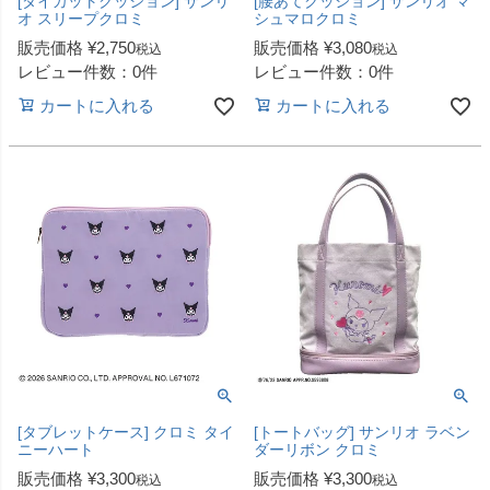
[ダイカットクッション] サンリ
[腰あてクッション] サンリオ マ
オ スリープクロミ
シュマロクロミ
販売価格
¥
2,750
販売価格
¥
3,080
税込
税込
レビュー件数：0件
レビュー件数：0件
カートに入れる
カートに入れる
[タブレットケース] クロミ タイ
[トートバッグ] サンリオ ラベン
ニーハート
ダーリボン クロミ
販売価格
¥
3,300
販売価格
¥
3,300
税込
税込