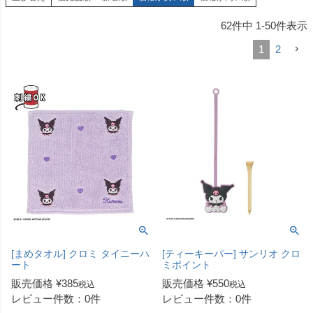
62
件中
1
-
50
件表示
1
2
[まめタオル] クロミ タイニーハ
[ティーキーパー] サンリオ クロ
ート
ミポイント
販売価格
¥
385
販売価格
¥
550
税込
税込
レビュー件数：0件
レビュー件数：0件