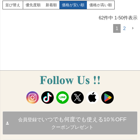
並び替え
優先度順
新着順
価格が安い順
価格が高い順
62
件中
1
-
50
件表示
1
2
いつでも何度でも使える10％OFF
会員登録で
クーポンプレゼント