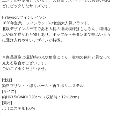
エステルを使用しています。大容量でスーパーでのお買い物な
どにピッタリなサイズです。
Finlayson/フィンレイソン
1820年創業、フィンランドの老舗大人気ブランド。
北欧デザインの王道である大柄の連続模様はもちろん、繊細な
点や線で描かれた物もあり、ポップからモダンまで幅広い人々
に受け入れやすいデザインが特徴。
※商品画像は撮影時の光や角度により、実物の色味と異なって
見える場合がございます。
予めご了承くださいませ。
[仕様]
染料プリント・織りネーム・再生ポリエステル
[サイズ]
約H63.5×W40×D20cm （収納時：12×12cm）
[素材]
ポリエステル100％