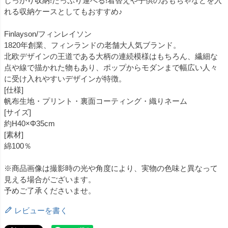
しっかり収納!たっぷり運べる!着替えや子供のおもちゃなどを入
れる収納ケースとしてもおすすめ♪
Finlayson/フィンレイソン
1820年創業、フィンランドの老舗大人気ブランド。
北欧デザインの王道である大柄の連続模様はもちろん、繊細な
点や線で描かれた物もあり、ポップからモダンまで幅広い人々
に受け入れやすいデザインが特徴。
[仕様]
帆布生地・プリント・裏面コーティング・織りネーム
[サイズ]
約H40×Φ35cm
[素材]
綿100％
※商品画像は撮影時の光や角度により、実物の色味と異なって
見える場合がございます。
予めご了承くださいませ。
レビューを書く