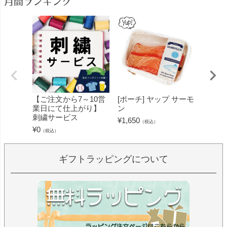
月間ランキング
【ご注文から7～10営
[ポーチ] ヤップ サーモ
[フェ
業日にて仕上がり】
ン
ミン 
刺繍サービス
ープル
¥
1,650
（税込）
¥
0
¥
1,430
（税込）
ギフトラッピングについて