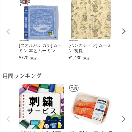
[タオルハンカチ] ムー
[ハンカチーフ] ムーミ
[ハン
ミン 本とムーミン
ン 初夏
ン キ
ー
¥
770
¥
1,430
（税込）
（税込）
¥
770
（
月間ランキング