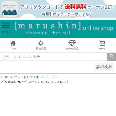
並び順
新着順
古い順
価格が安い順
MENU
価格が高い順
レビュー順
キーワードヒット順
TOP
新着商品
セール商品
カート
検索
詳細検索
HOME
ブランド
MOOMIN／ムーミン
[タオル枕カバー] ムーミン のびのびフォレスト