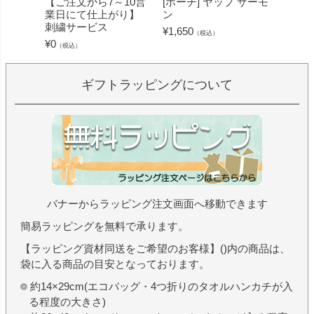
【ご注文から7～10営
[ポーチ] ヤップ サーモ
[フェ
業日にて仕上がり】
ン
ミン 
刺繍サービス
ープル
¥
1,650
（税込）
¥
0
¥
1,430
（税込）
ギフトラッピングについて
バナーからラッピング注文画面へ移動できます
簡易ラッピングを無料で承ります。
【ラッピング資材同送をご希望のお客様】()内の商品は、
袋に入る商品の目安となっております。
約14×29cm(エコバッグ・4つ折りのタオルハンカチが入
る程度の大きさ)