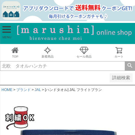
並び順
新着順
古い順
価格が安い順
MENU
価格が高い順
レビュー順
キーワードヒット順
TOP
新着商品
セール商品
カート
検索
詳細検索
HOME
ブランド
JAL
[ハンドタオル] JAL フライトプラン