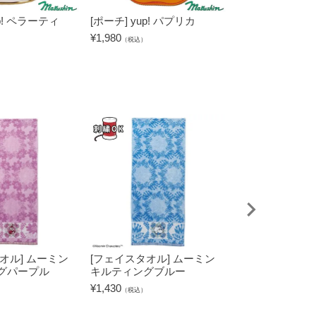
up! ペラーティ
[ポーチ] yup! パプリカ
[クリップ（4個セ
p! トルティー
¥
1,980
（税込）
リップ
¥
550
（税込）
オル] ムーミン
[フェイスタオル] ムーミン
[タブレットケー
グパープル
キルティングブルー
キャラクターズ
グリーン
¥
1,430
（税込）
¥
2,530
（税込）