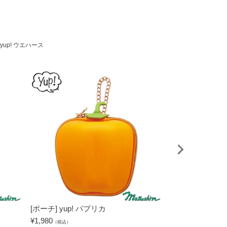
 yup! ウエハース
[ポーチ] yup! パプリカ
[クリップ（4個セ
ィーヤチップス
¥
1,980
（税込）