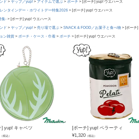
ンド
ヤップ／yup!
アイテムで選ぶ
ポーチ
[ポーチ] yup! ウエハース
レンタインデー・ホワイトデー特集2026
[ポーチ] yup! ウエハース
特集-
[ポーチ] yup! ウエハース
ンド
ヤップ／yup!
売り場で選ぶ
SNACK & FOOD／お菓子と食べ物
[ポーチ]
ョン雑貨
ポーチ・ケース・巾着
ポーチ
[ポーチ] yup! ウエハース
] yup! キャベツ
[ポーチ] yup! ペラーティ
¥
1,320
（税込）
（税込）