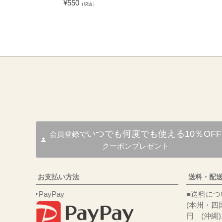
¥
550
（税込）
いつでも何度でも使える10％OFF
会員登録で
クーポンプレゼント
お支払い方法
送料・配
‣PayPay
■送
(本州・四国
円 (沖縄