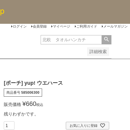
安い順
価格が高い順
レビュー順
ログイン
会員登録
マイページ
ご利用ガイド
メールマガジン
詳細検索
[ポーチ] yup! ウエハース
商品番号
585006300
¥
660
販売価格
税込
残りわずかです。
お気に入りに登録