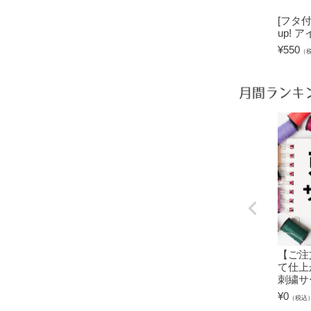
[フタ
up! 
¥
550
（
月間ランキ
【ご注
て仕上
刺繍サ
¥
0
（税込