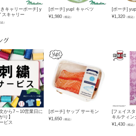
付きキャリーポーチ] y
[ポーチ] yup! キャベツ
[ポーチ] y
アイスキャリー
¥
1,980
¥
1,320
（税込）
（税込）
税込）
ング
文から7～10営業日に
[ポーチ] ヤップ サーモン
[フェイスタ
がり】
キルティン
¥
1,650
（税込）
ービス
¥
1,430
（税込）
）