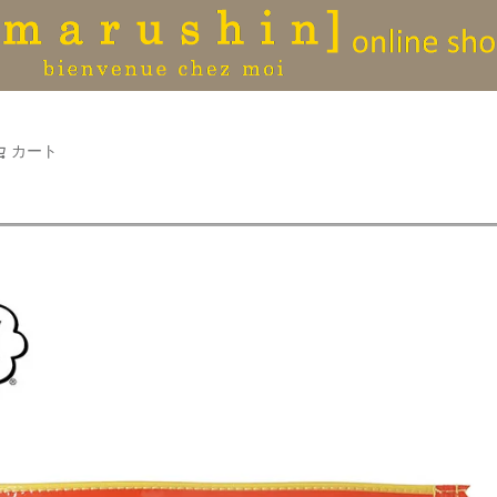
タオル
並び順
新着順
古い順
価格が
キーワードヒット順
検索
カート
検索