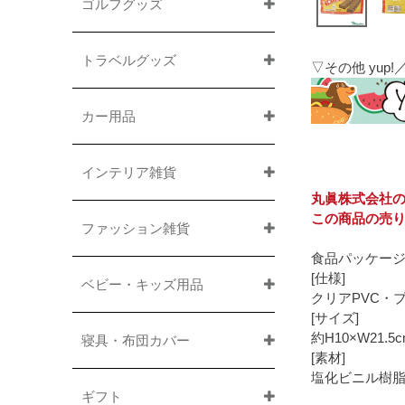
ゴルフグッズ
トラベルグッズ
▽その他 yu
カー用品
インテリア雑貨
丸眞株式会社の
この商品の売り
ファッション雑貨
食品パッケー
[仕様]
ベビー・キッズ用品
クリアPVC・
[サイズ]
約H10×W21.5
寝具・布団カバー
[素材]
塩化ビニル樹
ギフト