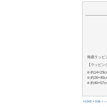
簡易ラッピ
【ラッピン
約14×2
約26×4
約40×5
HOME
特集
ハ