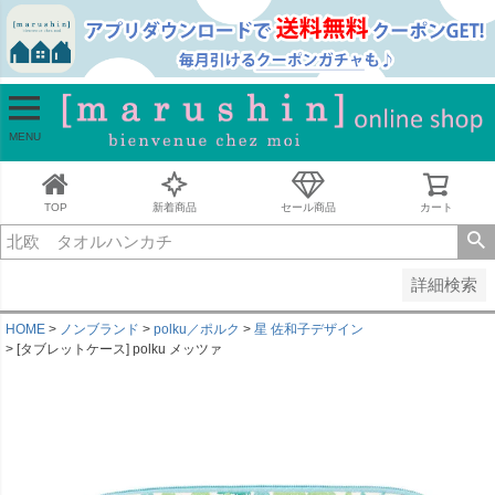
並び順
新着順
古い順
価格が安い順
MENU
価格が高い順
レビュー順
キーワードヒット順
TOP
新着商品
セール商品
カート
検索
詳細検索
HOME
ノンブランド
polku／ポルク
星 佐和子デザイン
[タブレットケース] polku メッツァ