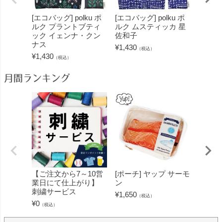
[エコバッグ] polku ポ
[エコバッグ] polku ポ
[タブ
ルク プラントブティ
ルク ムスティッカ 星
雪姫 
ック イェンナ・クン
佐和子
ップル
ナス
¥
1,430
¥
3,300
（税込）
¥
1,430
（税込）
月間ランキング
【ご注文から7～10営
[ポーチ] ヤップ サーモ
[フェ
業日にて仕上がり】
ン
ミン 
刺繍サービス
ープル
¥
1,650
（税込）
¥
0
¥
1,430
（税込）