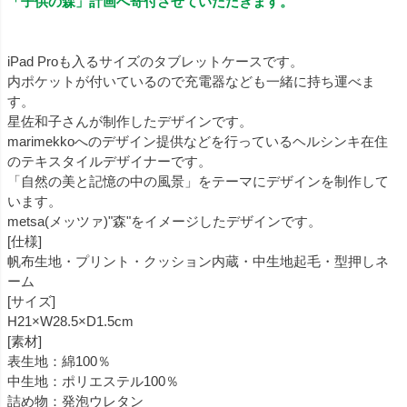
「子供の森」計画へ寄付させていただきます。
iPad Proも入るサイズのタブレットケースです。
内ポケットが付いているので充電器なども一緒に持ち運べま
す。
星佐和子さんが制作したデザインです。
marimekkoへのデザイン提供などを行っているヘルシンキ在住
のテキスタイルデザイナーです。
「自然の美と記憶の中の風景」をテーマにデザインを制作して
います。
metsa(メッツァ)"森"をイメージしたデザインです。
[仕様]
帆布生地・プリント・クッション内蔵・中生地起毛・型押しネ
ーム
[サイズ]
H21×W28.5×D1.5cm
[素材]
表生地：綿100％
中生地：ポリエステル100％
詰め物：発泡ウレタン