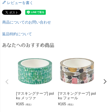
レビューを書く
商品についてのお問い合わせ
返品特約について
あなたへのおすすめ商品
[マスキングテープ] pol
[マスキングテープ] pol
[マスキ
ku メッツァ
ku フォール
ku 
ク
¥
165
¥
165
（税込）
（税込）
¥
165
（