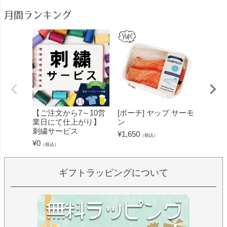
月間ランキング
【ご注文から7～10営
[ポーチ] ヤップ サーモ
[フェ
業日にて仕上がり】
ン
ミン 
刺繍サービス
ープル
¥
1,650
（税込）
¥
0
¥
1,430
（税込）
ギフトラッピングについて