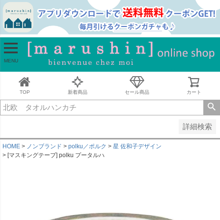
並び順
新着順
古い順
価格が安い順
MENU
価格が高い順
レビュー順
キーワードヒット順
TOP
新着商品
セール商品
カート
検索
詳細検索
HOME
ノンブランド
polku／ポルク
星 佐和子デザイン
[マスキングテープ] polku プータルハ