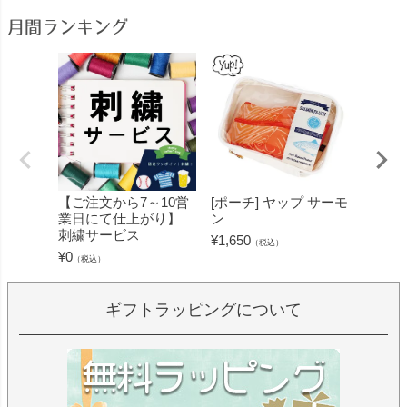
月間ランキング
【ご注文から7～10営
[ポーチ] ヤップ サーモ
[フェ
業日にて仕上がり】
ン
ミン 
刺繍サービス
ープル
¥
1,650
（税込）
¥
0
¥
1,430
（税込）
ギフトラッピングについて