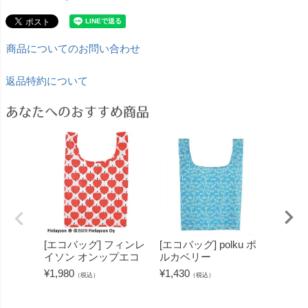
商品についてのお問い合わせ
返品特約について
あなたへのおすすめ商品
[エコバッグ] フィンレ
[エコバッグ] polku ポ
[ポー
イソン オンップエコ
ルカベリー
グ] 
のナン
¥
1,980
¥
1,430
（税込）
（税込）
¥
2,200