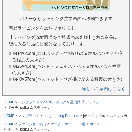
バナーからラッピング注文画面へ移動できます
簡易ラッピングを無料で承ります。
【ラッピング資材同送をご希望のお客様】()内の商品は、
袋に入る商品の目安となっております。
約14×29cm(エコバッグ・4つ折りのタオルハンカチが入
る程度の大きさ)
約26×40cm(ハンド・フェイス・バスタオルが入る程度
の大きさ)
約40×57cm(バスマット・ひざ掛けが入る程度の大きさ)
詳しいご案内はこちら
HOME
ノンブランド
polku／ポルク
星 佐和子デザイン
[ポーチ] polku ムスティッカ
HOME
ノンブランド
Long Lasting Products
[ポーチ] polku ムスティッカ
HOME
ファッション雑貨
ポーチ・ケース・巾着
ポーチ
[ポーチ] polku ムスティッカ