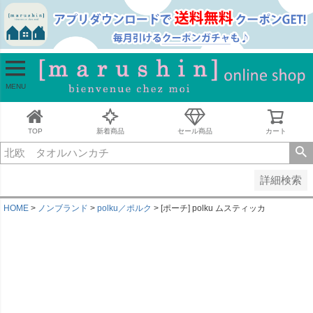
並び順
新着順
古い順
価格が安い順
MENU
価格が高い順
レビュー順
キーワードヒット順
TOP
新着商品
セール商品
カート
検索
詳細検索
HOME
ノンブランド
polku／ポルク
[ポーチ] polku ムスティッカ