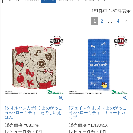
181
件中
1
-
50
件表示
1
2
…
4
[タオルハンカチ] くまのがっこ
[フェイスタオル] くまのがっこ
う×ハローキティ たのしいえ
う×ハローキティ キュートカ
ほん
ップ
販売価格
¥
880
販売価格
¥
1,430
税込
税込
レビュー件数：0件
レビュー件数：0件