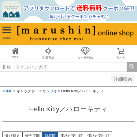
並び順
新着順
古い順
価格が安い順
MENU
価格が高い順
レビュー順
キーワードヒット順
TOP
新着商品
セール商品
カート
検索
詳細検索
HOME
キャラクター
サンリオ
Hello Kitty／ハローキティ
Hello Kitty／ハローキティ
並び替え
優先度順
新着順
価格が安い順
価格が高い順