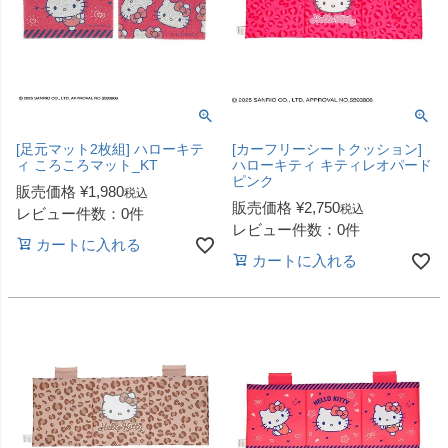
[足元マット2枚組] ハローキテ
[カーフリーシートクッション]
ィ ころころマット_KT
ハローキティ キティレオパード
ピンク
販売価格
¥
1,980
税込
販売価格
¥
2,750
税込
レビュー件数：0件
レビュー件数：0件
カートに入れる
カートに入れる