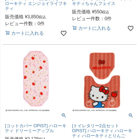
ローキティ エンジョイライフキ
キティちゃんフェイス
ティ
販売価格
¥
550
税込
販売価格
¥
3,850
税込
レビュー件数：0件
レビュー件数：0件
カートに入れる
カートに入れる
[コットカバー OPIST] ハローキ
[トイレタリー2点セット
ティ ドリーミーアップル
OPIST] ハローキティ ハローキ
ティ ハローキティとりんご
販売価格
¥
2,178