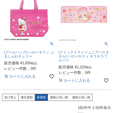
[プールバッグ] ハローキティ ぷ
[クイックドライジュニアバスタ
るしゅわチェリー
オル] ハローキティ キラキラフ
ルーツ
販売価格
¥
1,650
税込
販売価格
¥
1,320
税込
レビュー件数：0件
レビュー件数：0件
カートに入れる
カートに入れる
並び替え
優先度順
新着順
価格が安い順
価格が高い順
181
件中
1
-
50
件表示