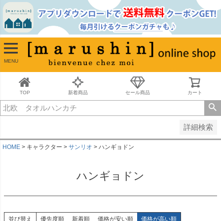
並び順
新着順
古い順
価格が安い順
MENU
価格が高い順
レビュー順
キーワードヒット順
TOP
新着商品
セール商品
カート
検索
詳細検索
HOME
キャラクター
サンリオ
ハンギョドン
ハンギョドン
並び替え
優先度順
新着順
価格が安い順
価格が高い順