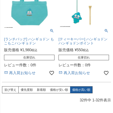
[ランチバッグ] ハンギョドン も
[ティーキーパー] ハンギョドン
こもこハンギョドン
ハンギョドンポイント
販売価格
¥
1,980
販売価格
¥
550
税込
税込
在庫切れ
在庫切れ
レビュー件数：0件
レビュー件数：0件
再入荷お知らせ
再入荷お知らせ
並び替え
優先度順
新着順
価格が安い順
価格が高い順
32
件中
1
-
32
件表示