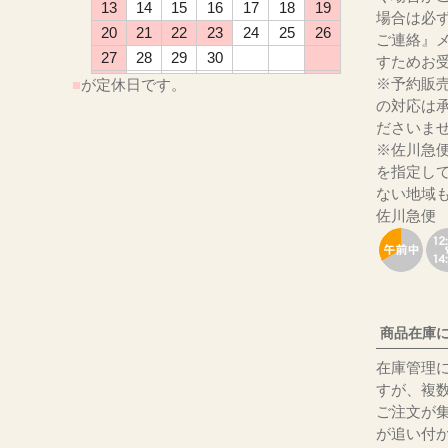
13
14
15
16
17
18
19
場合は必
20
21
22
23
24
25
26
ご連絡』
27
28
29
30
すためお
※予約販
■
が定休日です。
の対応は
ださ
※佐川急
を指定し
ない地域
佐川急便
商品在庫
在庫管理
すが、複
ご注文が
が追い付