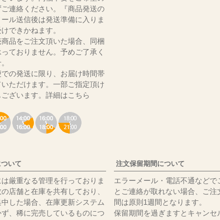
ずご連絡ください。『商品発送の
メール送信後は発送準備に入りま
受けできかねます。
売商品をご注文頂いた場合、同梱
承っておりません。予めご了承く
いませ。
便での発送に限り、お届け時間帯
ていただけます。一部ご指定頂け
もございます。
詳細はこちら
について
注文保留期間について
には厳重なる管理を行っておりま
エラーメール・電話不通などで
数の店舗と在庫を共有しており、
とご連絡が取れない場合、ご注
集中した場合、在庫更新システム
間は原則1週間となります。
かず、稀に完売しているものにつ
保留期間を過ぎますとキャンセ