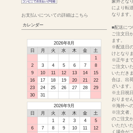
象外とな
により転
なります
お支払いについての詳細はこちら
カレンダー
■配送につ
ご注文日か
ます。
2026年8月
※配送日
日
月
火
水
木
金
土
けとなり
1
※正午ま
2
3
4
5
6
7
8
ご注文い
9
10
11
12
13
14
15
いただき
合は、出
16
17
18
19
20
21
22
ざいます
23
24
25
26
27
28
29
※土日祝
30
31
おりませ
2026年9月
※海外へ
※注文者
日
月
火
水
木
金
土
のご注文
1
2
3
4
5
いただい
6
7
8
9
10
11
12
く場合が