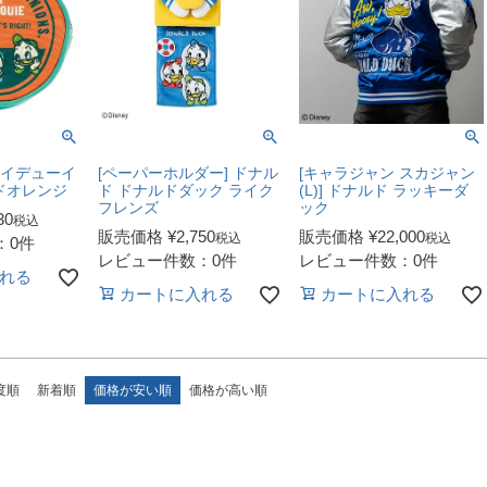
ーイデューイ
[ペーパーホルダー] ドナル
[キャラジャン スカジャン
ドオレンジ
ド ドナルドダック ライク
(L)] ドナルド ラッキーダ
フレンズ
ック
30
税込
販売価格
¥
2,750
販売価格
¥
22,000
税込
税込
：0件
レビュー件数：0件
レビュー件数：0件
れる
カートに入れる
カートに入れる
度順
新着順
価格が安い順
価格が高い順