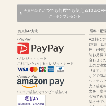
いつでも何度でも使える10％OFF
会員登録で
クーポンプレゼント
お支払い方法
送料・配
‣PayPay
■送
(本州・四国
円 (沖縄
途お見積
‣クレジットカード
合わせくだ
ご利用いただけるクレジットカード
上のご注
ります。
などで商品
‣AmazonPay
システム
完了後送
文を一度キ
‣スコア後払い(コンビニ後払い)
金額で再
認させて