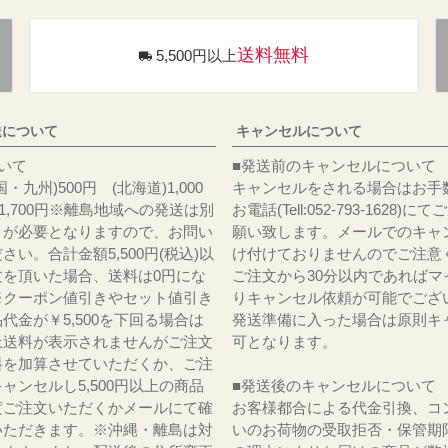
送料無料
5,500円以上
送について
キャンセルについて
料について
■発送前のキャンセルについて
・九州)500円 (北海道)1,000
キャンセルをされる場合はお手
)1,700円※離島地域への発送は別
お電話(Tell:052-793-1628)
りが必要となりますので、お問い
願い致します。メールでのキャ
さい。合計金額5,500円(税込)以
け付けておりませんのでご注意
文を頂いた場合、送料は0円にな
ご注文から30分以内であればマ
※クーポン値引きやセット値引き
りキャンセル依頼が可能でござ
代金が￥5,500を下回る場合は
発送準備に入った場合は原則キ
上送料が表示されませんがご注文
可となります。
料を加算させていただくか、ご注
ャンセルし5,500円以上の商品
■発送後のキャンセルについて
度ご注文いただくかメールにて確
お客様都合による代金引換、コ
いただきます。※沖縄・離島は対
いのお荷物の受取拒否・保管期