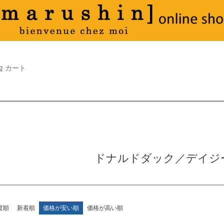
タオル
並び順
新着順
古い順
価格が
キーワードヒット順
検索
カート
検索
ドナルドダック／デイジ
度順
新着順
価格が安い順
価格が高い順