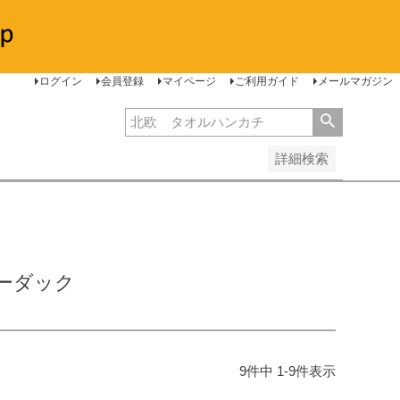
安い順
価格が高い順
レビュー順
ログイン
会員登録
マイページ
ご利用ガイド
メールマガジン
詳細検索
ーダック
9
件中
1
-
9
件表示