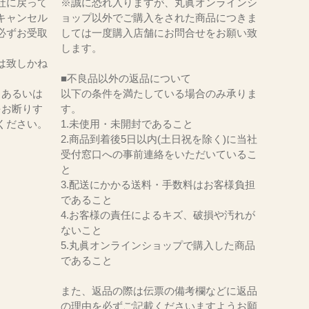
社に戻って
※誠に恐れ入りますが、丸眞オンラインシ
キャンセル
ョップ以外でご購入をされた商品につきま
必ずお受取
しては一度購入店舗にお問合せをお願い致
。
します。
は致しかね
■不良品以外の返品について
、あるいは
以下の条件を満たしている場合のみ承りま
をお断りす
す。
ください。
1.未使用・未開封であること
2.商品到着後5日以内(土日祝を除く)に当社
受付窓口への事前連絡をいただいているこ
と
3.配送にかかる送料・手数料はお客様負担
であること
4.お客様の責任によるキズ、破損や汚れが
ないこと
5.丸眞オンラインショップで購入した商品
であること
また、返品の際は伝票の備考欄などに返品
の理由を必ずご記載くださいますようお願