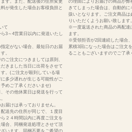
ります。また、配送後の住所変更
の理由によりお届けの商品が弊
送料が発生した場合お客様負担と
きてしまった場合は、自動的に
。
扱いとなります。ご注文商品は
りいただくようお願い致します
いて
※一度返送された商品の再配達
ら3～4営業日以内に発送いたし
ます。
※受領拒否が2回連続した場合
の指定がない場合、最短日のお届
累積3回になった場合はご注文
ます。
ることもございますのでご了承
でのご注文につきましては原則、
ただきました当日に出荷をさせて
ます。(ご注文が殺到している場
荷に多少遅れが生じる可能性がご
。予めご了承くださいませ)
日、その他休業日は発送を行って
ん。
のお届けは承っておりません。
、配送先の住所が同じで、１度目
から２４時間以内に再度ご注文を
た場合、同梱発送処理とさせて頂
ございます。同梱不要をご希望の