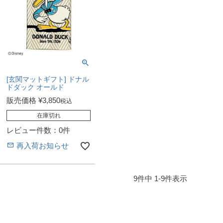
[玄関マットギフト] ドナル
ドダック オールド
販売価格
¥
3,850
税込
在庫切れ
レビュー件数：0件
再入荷お知らせ
9
件中
1
-
9
件表示