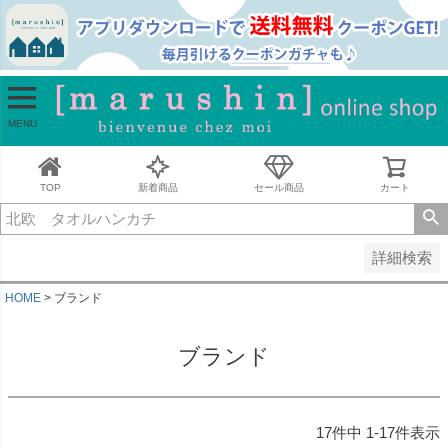
並び順
新着順
古い順
価格が安い順
MENU
価格が高い順
レビュー順
キーワードヒット順
TOP
新着商品
セール商品
カート
検索
詳細検索
HOME
ブランド
ブランド
17
件中
1
-
17
件表示