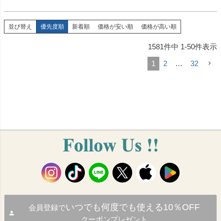
並び替え
優先度順
新着順
価格が安い順
価格が高い順
1581
件中
1
-
50
件表示
1
2
…
32
いつでも何度でも使える10％OFF
会員登録で
クーポンプレゼント