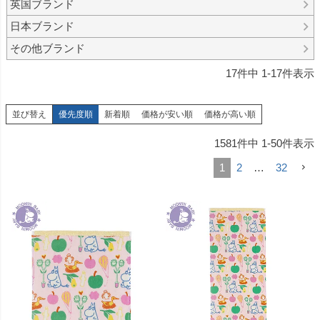
英国ブランド
日本ブランド
その他ブランド
17
件中
1
-
17
件表示
並び替え
優先度順
新着順
価格が安い順
価格が高い順
1581
件中
1
-
50
件表示
1
2
…
32