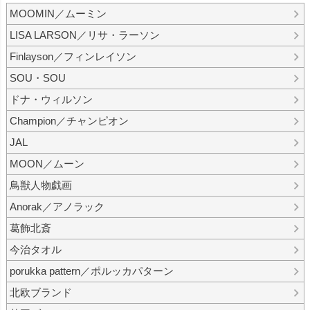
MOOMIN／ムーミン
LISA LARSON／リサ・ラーソン
Finlayson／フィンレイソン
SOU・SOU
ドナ・ウィルソン
Champion／チャンピオン
JAL
MOON／ムーン
鳥獣人物戯画
Anorak／アノラック
葛飾北斎
今治タオル
porukka pattern／ポルッカパターン
北欧ブランド