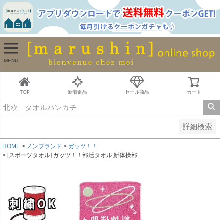
並び順
新着順
古い順
価格が安い順
MENU
価格が高い順
レビュー順
キーワードヒット順
TOP
新着商品
セール商品
カート
検索
詳細検索
HOME
ノンブランド
ガッツ！！
[スポーツタオル] ガッツ！！部活タオル 新体操部