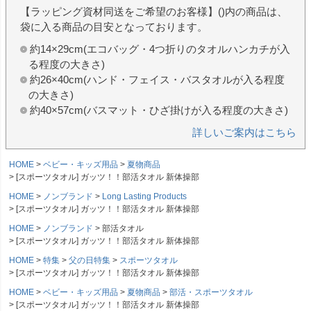
【ラッピング資材同送をご希望のお客様】()内の商品は、
袋に入る商品の目安となっております。
約14×29cm(エコバッグ・4つ折りのタオルハンカチが入
る程度の大きさ)
約26×40cm(ハンド・フェイス・バスタオルが入る程度
の大きさ)
約40×57cm(バスマット・ひざ掛けが入る程度の大きさ)
詳しいご案内はこちら
HOME
ベビー・キッズ用品
夏物商品
[スポーツタオル] ガッツ！！部活タオル 新体操部
HOME
ノンブランド
Long Lasting Products
[スポーツタオル] ガッツ！！部活タオル 新体操部
HOME
ノンブランド
部活タオル
[スポーツタオル] ガッツ！！部活タオル 新体操部
HOME
特集
父の日特集
スポーツタオル
[スポーツタオル] ガッツ！！部活タオル 新体操部
HOME
ベビー・キッズ用品
夏物商品
部活・スポーツタオル
[スポーツタオル] ガッツ！！部活タオル 新体操部