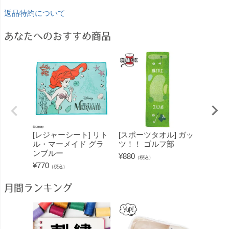
返品特約について
あなたへのおすすめ商品
[レジャーシート] リト
[スポーツタオル] ガッ
[スポ
ル・マーメイド グラ
ツ！！ ゴルフ部
ツ！！
ンブルー
部
¥
880
（税込）
¥
770
¥
880
（税込）
（
月間ランキング