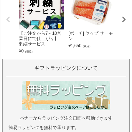
【ご注文から7～10営
[ポーチ] ヤップ サーモ
[フェ
業日にて仕上がり】
ン
ミン 
刺繍サービス
ープル
¥
1,650
（税込）
¥
0
¥
1,430
（税込）
ギフトラッピングについて
バナーからラッピング注文画面へ移動できます
簡易ラッピングを無料で承ります。