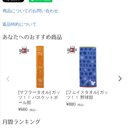
商品についてのお問い合わせ
返品特約について
あなたへのおすすめ商品
[マフラータオル] ガッ
[フェイスタオル] ガッ
[マフ
ツ！！ バスケットボ
ツ！！ 野球部
ツ！！
ール部
¥
880
¥
660
（税込）
（
¥
660
（税込）
月間ランキング