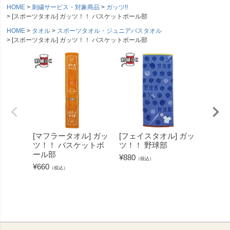
HOME
刺繍サービス・対象商品
ガッツ!!
[スポーツタオル] ガッツ！！ バスケットボール部
HOME
タオル
スポーツタオル・ジュニアバスタオル
[スポーツタオル] ガッツ！！ バスケットボール部
[マフラータオル] ガッ
[フェイスタオル] ガッ
[マフ
ツ！！ バスケットボ
ツ！！ 野球部
ツ！！
ール部
¥
880
¥
660
（税込）
（
¥
660
（税込）