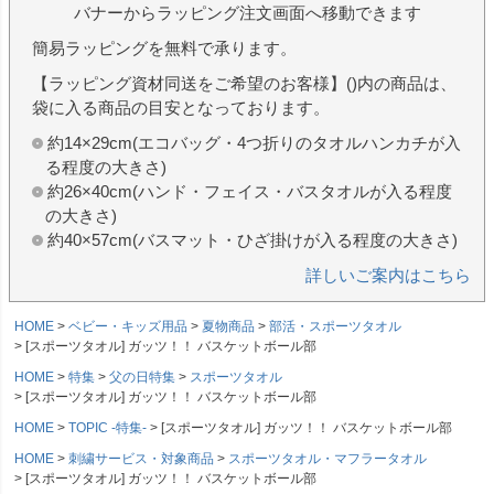
バナーからラッピング注文画面へ移動できます
簡易ラッピングを無料で承ります。
【ラッピング資材同送をご希望のお客様】()内の商品は、
袋に入る商品の目安となっております。
約14×29cm(エコバッグ・4つ折りのタオルハンカチが入
る程度の大きさ)
約26×40cm(ハンド・フェイス・バスタオルが入る程度
の大きさ)
約40×57cm(バスマット・ひざ掛けが入る程度の大きさ)
詳しいご案内はこちら
HOME
ベビー・キッズ用品
夏物商品
部活・スポーツタオル
[スポーツタオル] ガッツ！！ バスケットボール部
HOME
特集
父の日特集
スポーツタオル
[スポーツタオル] ガッツ！！ バスケットボール部
HOME
TOPIC -特集-
[スポーツタオル] ガッツ！！ バスケットボール部
HOME
刺繍サービス・対象商品
スポーツタオル・マフラータオル
[スポーツタオル] ガッツ！！ バスケットボール部