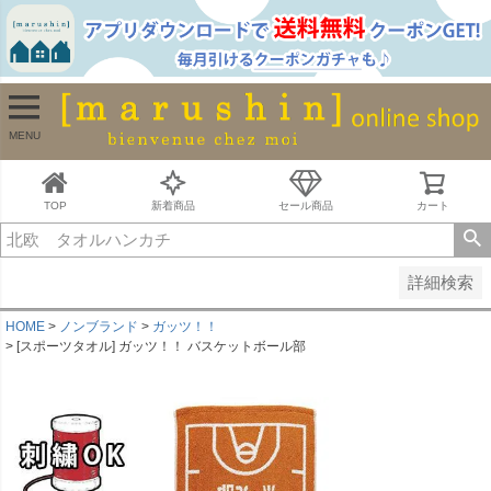
並び順
新着順
古い順
価格が安い順
MENU
価格が高い順
レビュー順
キーワードヒット順
TOP
新着商品
セール商品
カート
検索
詳細検索
HOME
ノンブランド
ガッツ！！
[スポーツタオル] ガッツ！！ バスケットボール部