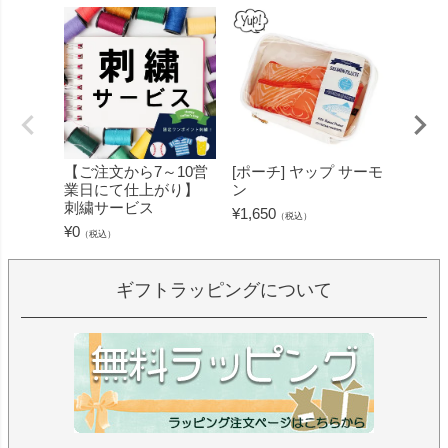
【ご注文から7～10営
[ポーチ] ヤップ サーモ
[フェ
業日にて仕上がり】
ン
ミン 
刺繍サービス
ープル
¥
1,650
（税込）
¥
0
¥
1,430
（税込）
ギフトラッピングについて