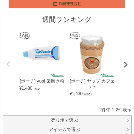
週間ランキング
[ポーチ] yup! 歯磨き粉
[ポーチ] ヤップ カフェ
[ポーチ
ラテ
¥
1,430
（税込）
¥
1,430
¥
880
（税込）
（
2
件中
1
-
2
件表示
売り場で選ぶ
アイテムで選ぶ