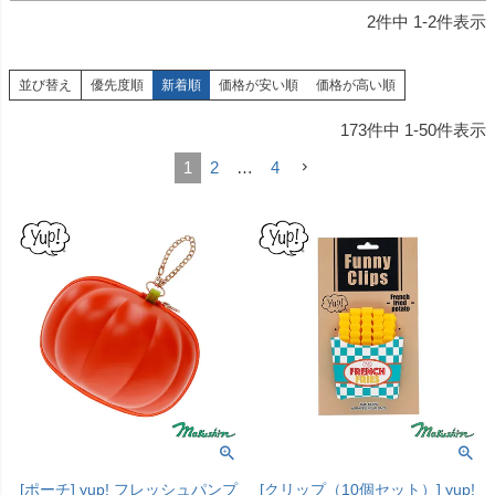
2
件中
1
-
2
件表示
並び替え
優先度順
新着順
価格が安い順
価格が高い順
173
件中
1
-
50
件表示
1
2
…
4
[ポーチ] yup! フレッシュパンプ
[クリップ（10個セット）] yup!