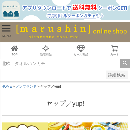
並び順
新着順
古い順
価格が安い順
MENU
価格が高い順
レビュー順
キーワードヒット順
TOP
新着商品
セール商品
カート
検索
詳細検索
HOME
ノンブランド
ヤップ／yup!
ヤップ／yup!