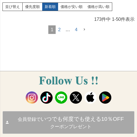
並び替え
優先度順
新着順
価格が安い順
価格が高い順
173
件中
1
-
50
件表示
1
2
…
4
いつでも何度でも使える10％OFF
会員登録で
クーポンプレゼント