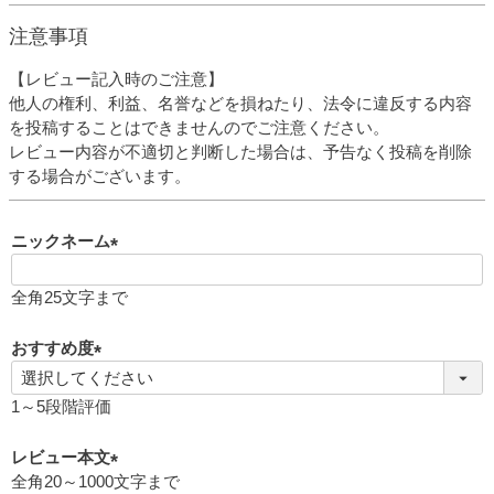
注意事項
【レビュー記入時のご注意】
他人の権利、利益、名誉などを損ねたり、法令に違反する内容
を投稿することはできませんのでご注意ください。
レビュー内容が不適切と判断した場合は、予告なく投稿を削除
する場合がございます。
ニックネーム
(
必
全角25文字まで
須
)
おすすめ度
(
必
1～5段階評価
須
)
レビュー本文
全角20～1000文字まで
(