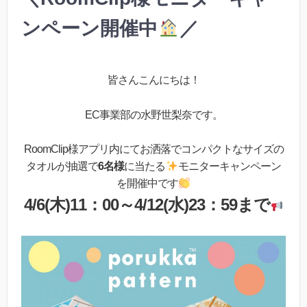
ンペーン開催中
／
皆さんこんにちは！
EC事業部の水野世梨奈です。
RoomClip様アプリ内にてお洒落でコンパクトなサイズの
タオルが抽選で
6名様
に当たる
モニターキャンペーン
を開催中です
4/6(木)11：00～4/12(水)23：59まで