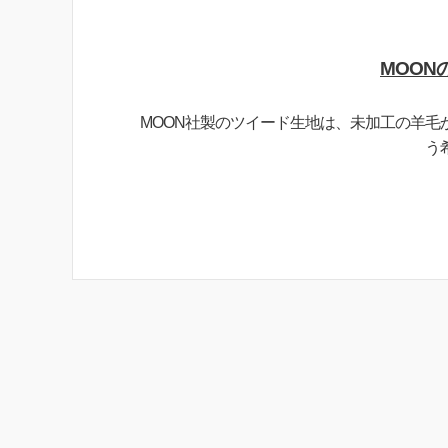
MOON
MOON社製のツイード生地は、未加工の羊
う