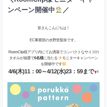
ンペーン開催中
／
皆さんこんにちは！
EC事業部の水野世梨奈です。
RoomClip様アプリ内にてお洒落でコンパクトなサイズの
タオルが抽選で
6名様
に当たる
モニターキャンペーン
を開催中です
4/6(木)11：00～4/12(水)23：59まで