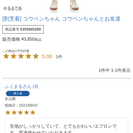
[割烹着] コウペンちゃん コウペンちゃんとお友達
商品番号
5355005200
販売価格
¥
3,850
税込
5.00
1
1
件中
1
-
1
件表示
ふくまる
3
購入者
非公開
投稿日
2021/09/10
生地がしっかりしていて、とてもかわいいエプロンで
す。早速使わせていただきます。