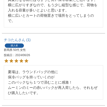
横に広がりすぎなので、もう少し縦型な感じで、荷物を
入れる容量が多いとよいと思います。

横に広いとカートの荷物置きで場所をとってしまうの
で。
チコたん
1
購入者
群馬県
50代
女性
投稿日
2024/06/26
夏場は、ラウンドバッグの他に

保冷バッグを持っていくのが

このバックなら１つで済むことに感激！

ムーミンのミーの赤いバックが再入荷したら、それもぜ
ひ購入したいです。