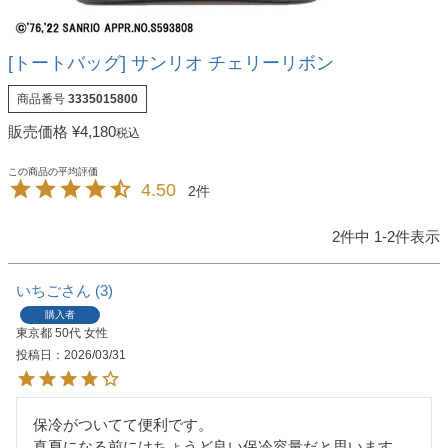
[トートバッグ] サンリオ チェリーリボン
商品番号
3335015800
販売価格
¥
4,180
税込
4.50
2
2
件中
1
-
2
件表示
いちご
3
購入者
東京都
50代
女性
投稿日
2026/03/31
保冷がついてて便利です。

真夏になる前にはちょうど良い保冷容量だと思います。
