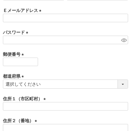
必
須
Ｅメールアドレス
)
(
必
須
パスワード
)
(
必
須
郵便番号
)
(
必
須
都道府県
)
(
必
須
住所１（市区町村）
)
(
必
須
住所２（番地）
)
(