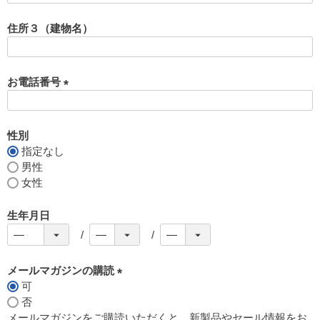
必
須
住所３（建物名）
)
お電話番号
(
必
須
性別
)
指定なし
男性
女性
生年月日
メールマガジンの購読
可
(
否
必
メールマガジンをご購読いただくと、新製品やセール情報をお