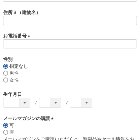
必
須
住所３（建物名）
)
お電話番号
(
必
須
性別
)
指定なし
男性
女性
生年月日
メールマガジンの購読
可
(
否
必
メールマガジンをご購読いただくと、新製品やセール情報をお