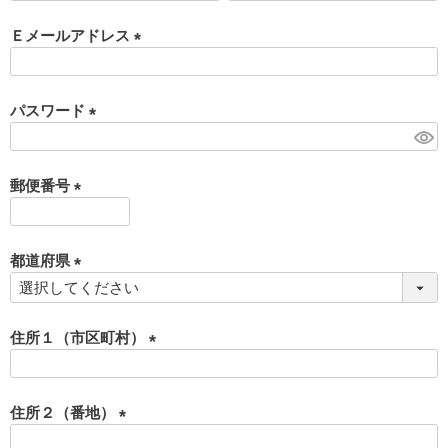
必
須
Ｅメールアドレス
)
(
必
須
パスワード
)
(
必
須
郵便番号
)
(
必
須
都道府県
)
(
必
須
住所１（市区町村）
)
(
必
須
住所２（番地）
)
(