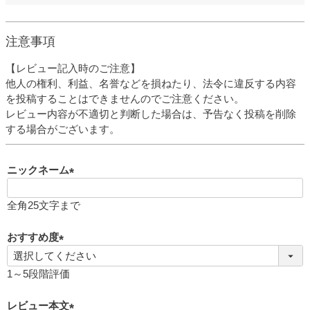
注意事項
【レビュー記入時のご注意】
他人の権利、利益、名誉などを損ねたり、法令に違反する内容
を投稿することはできませんのでご注意ください。
レビュー内容が不適切と判断した場合は、予告なく投稿を削除
する場合がございます。
ニックネーム
(
必
全角25文字まで
須
)
おすすめ度
(
必
1～5段階評価
須
)
レビュー本文