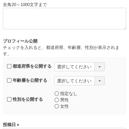
全角20～1000文字まで
(
必
須
)
プロフィール公開
チェックを入れると、都道府県、年齢層、性別が表示されま
す。
都道府県を公開する
年齢層を公開する
指定なし
性別を公開する
男性
女性
投稿日