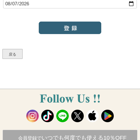
(
必
須
)
戻る
いつでも何度でも使える10％OFF
会員登録で