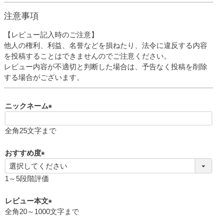
注意事項
【レビュー記入時のご注意】
他人の権利、利益、名誉などを損ねたり、法令に違反する内容
を投稿することはできませんのでご注意ください。
レビュー内容が不適切と判断した場合は、予告なく投稿を削除
する場合がございます。
ニックネーム
(
必
全角25文字まで
須
)
おすすめ度
(
必
1～5段階評価
須
)
レビュー本文
全角20～1000文字まで
(