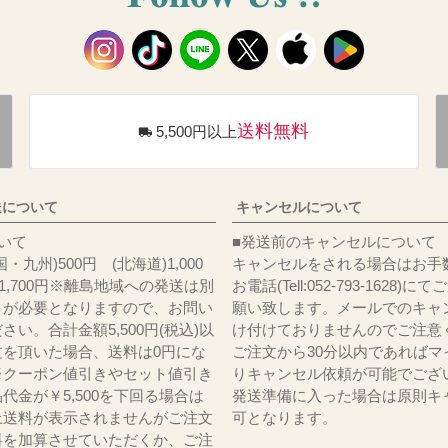
送料無料
5,500円以上
送について
キャンセルについて
料について
■発送前のキャンセルについて
・九州)500円 (北海道)1,000
キャンセルをされる場合はお手
)1,700円※離島地域への発送は別
お電話(Tell:052-793-1628)
りが必要となりますので、お問い
願い致します。メールでのキャ
さい。合計金額5,500円(税込)以
け付けておりませんのでご注意
文を頂いた場合、送料は0円にな
ご注文から30分以内であればマ
※クーポン値引きやセット値引き
りキャンセル依頼が可能でござ
代金が￥5,500を下回る場合は
発送準備に入った場合は原則キ
上送料が表示されませんがご注文
可となります。
料を加算させていただくか、ご注