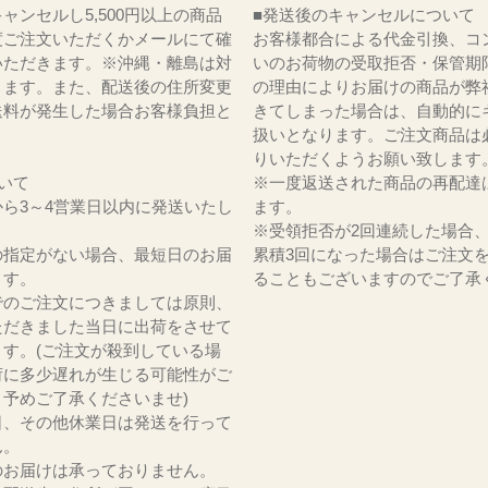
ャンセルし5,500円以上の商品
■発送後のキャンセルについて
度ご注文いただくかメールにて確
お客様都合による代金引換、コ
いただきます。※沖縄・離島は対
いのお荷物の受取拒否・保管期
ります。また、配送後の住所変更
の理由によりお届けの商品が弊
送料が発生した場合お客様負担と
きてしまった場合は、自動的に
。
扱いとなります。ご注文商品は
りいただくようお願い致します
いて
※一度返送された商品の再配達
ら3～4営業日以内に発送いたし
ます。
※受領拒否が2回連続した場合
の指定がない場合、最短日のお届
累積3回になった場合はご注文
ます。
ることもございますのでご了承
でのご注文につきましては原則、
ただきました当日に出荷をさせて
ます。(ご注文が殺到している場
荷に多少遅れが生じる可能性がご
。予めご了承くださいませ)
日、その他休業日は発送を行って
ん。
のお届けは承っておりません。