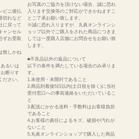
お写真のご協力を頂けない場合、誠に恐れ
ンビニ後払
入ります交換等のご対応ができかねますこ
限切れなど
とご了承お願い致します。
社に戻って
※誠に恐れ入りますが、丸眞オンラインシ
キャンセル
ョップ以外でご購入をされた商品につきま
必ずお受取
しては一度購入店舗にお問合せをお願い致
。
します。
は致しかね
■不良品以外の返品について
、あるいは
以下の条件を満たしている場合のみ承りま
をお断りす
す。
ください。
1.未使用・未開封であること
2.商品到着後5日以内(土日祝を除く)に当社
受付窓口への事前連絡をいただいているこ
と
3.配送にかかる送料・手数料はお客様負担
であること
4.お客様の責任によるキズ、破損や汚れが
ないこと
5.丸眞オンラインショップで購入した商品