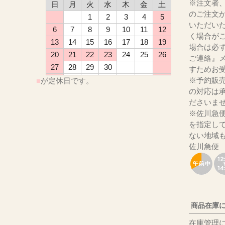
※注文者
日
月
火
水
木
金
土
のご注文
1
2
3
4
5
いただい
6
7
8
9
10
11
12
く場合が
13
14
15
16
17
18
19
場合は必
20
21
22
23
24
25
26
ご連絡』
27
28
29
30
すためお
※予約販
■
が定休日です。
の対応は
ださ
※佐川急
を指定し
ない地域
佐川急便
商品在庫
在庫管理