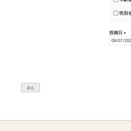
性別
投稿日
(
必
須
)
戻る