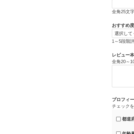
全角25文
おすすめ
1～5段階
レビュー
全角20～1
プロフィ
チェック
都道
年齢