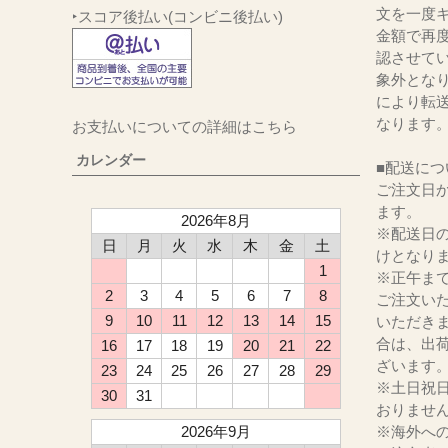
文を一度キ
‣スコア後払い(コンビニ後払い)
金額で再
認させて
象外とな
により転
なります
お支払いについての詳細はこちら
カレンダー
■配送につ
ご注文日か
ます。
2026年8月
※配送日
日
月
火
水
木
金
土
けとなり
1
※正午ま
2
3
4
5
6
7
8
ご注文い
9
10
11
12
13
14
15
いただき
合は、出
16
17
18
19
20
21
22
ざいます
23
24
25
26
27
28
29
※土日祝
30
31
おりませ
2026年9月
※海外へ