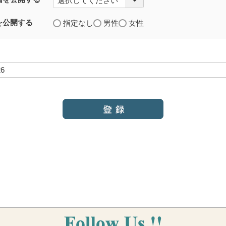
を公開する
指定なし
男性
女性