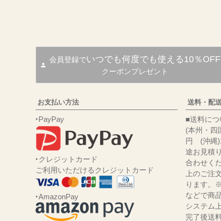
いつでも何度でも使える10％OFF
会員登録で
クーポンプレゼント
お支払い方法
送料・配
‣PayPay
■送
(本州・四国
円 (沖縄
途お見積
‣クレジットカード
合わせくだ
ご利用いただけるクレジットカード
上のご注
ります。
などで商品
‣AmazonPay
システム
完了後送