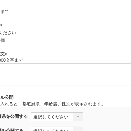
(
必
字まで
須
)
度
(
必
評価
須
)
本文
000文字まで
(
必
須
)
ール公開
を入れると、都道府県、年齢層、性別が表示されます。
府県を公開する
層を公開する