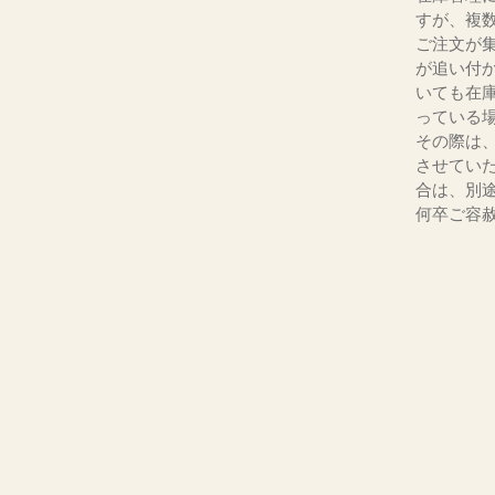
すが、複
ご注文が
が追い付
いても在
っている
その際は
させてい
合は、別
何卒ご容