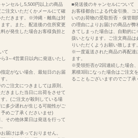
ャンセルし5,500円以上の商品
■発送後のキャンセルについて
度ご注文いただくかメールにて確
お客様都合による代金引換、コ
いただきます。※沖縄・離島は対
いのお荷物の受取拒否・保管期
ります。また、配送後の住所変更
の理由によりお届けの商品が弊
送料が発生した場合お客様負担と
きてしまった場合は、自動的に
。
扱いとなります。ご注文商品は
りいただくようお願い致します
いて
※一度返送された商品の再配達
ら3～4営業日以内に発送いたし
ます。
※受領拒否が2回連続した場合
の指定がない場合、最短日のお届
累積3回になった場合はご注文
ます。
ることもございますのでご了承
でのご注文につきましては原則、
ただきました当日に出荷をさせて
ます。(ご注文が殺到している場
荷に多少遅れが生じる可能性がご
。予めご了承くださいませ)
日、その他休業日は発送を行って
ん。
のお届けは承っておりません。