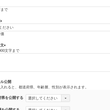
(
必
字まで
須
)
度
(
必
評価
須
)
本文
000文字まで
(
必
須
)
ール公開
を入れると、都道府県、年齢層、性別が表示されます。
府県を公開する
層を公開する