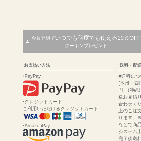
いつでも何度でも使える10％OFF
会員登録で
クーポンプレゼント
お支払い方法
送料・配
‣PayPay
■送
(本州・四国
円 (沖縄
途お見積
‣クレジットカード
合わせくだ
ご利用いただけるクレジットカード
上のご注
ります。
などで商品
‣AmazonPay
システム
完了後送