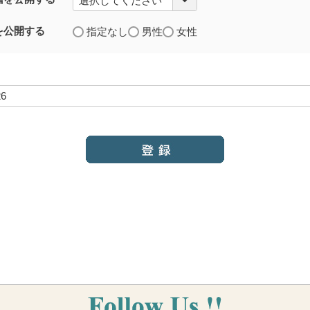
を公開する
指定なし
男性
女性