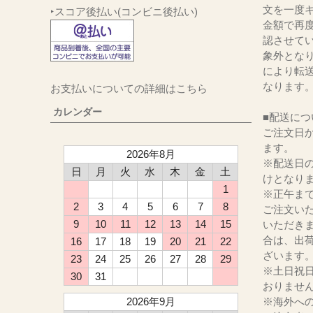
文を一度キ
‣スコア後払い(コンビニ後払い)
金額で再
認させて
象外とな
により転
なります
お支払いについての詳細はこちら
カレンダー
■配送につ
ご注文日か
ます。
2026年8月
※配送日
日
月
火
水
木
金
土
けとなり
1
※正午ま
2
3
4
5
6
7
8
ご注文い
9
10
11
12
13
14
15
いただき
合は、出
16
17
18
19
20
21
22
ざいます
23
24
25
26
27
28
29
※土日祝
30
31
おりませ
2026年9月
※海外へ