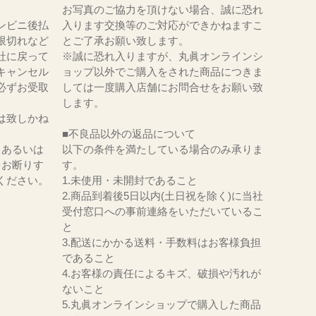
お写真のご協力を頂けない場合、誠に恐れ
ンビニ後払
入ります交換等のご対応ができかねますこ
限切れなど
とご了承お願い致します。
社に戻って
※誠に恐れ入りますが、丸眞オンラインシ
キャンセル
ョップ以外でご購入をされた商品につきま
必ずお受取
しては一度購入店舗にお問合せをお願い致
。
します。
は致しかね
■不良品以外の返品について
、あるいは
以下の条件を満たしている場合のみ承りま
をお断りす
す。
ください。
1.未使用・未開封であること
2.商品到着後5日以内(土日祝を除く)に当社
受付窓口への事前連絡をいただいているこ
と
3.配送にかかる送料・手数料はお客様負担
であること
4.お客様の責任によるキズ、破損や汚れが
ないこと
5.丸眞オンラインショップで購入した商品