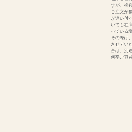
すが、複
ご注文が
が追い付
いても在
っている
その際は
させてい
合は、別
何卒ご容