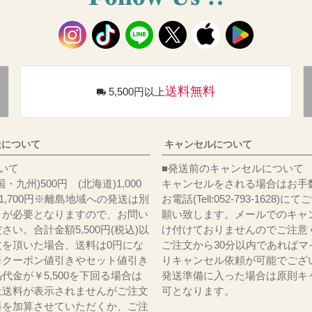
送料無料
5,500円以上
送について
キャンセルについて
料について
■発送前のキャンセルについて
・九州)500円 (北海道)1,000
キャンセルをされる場合はお手
)1,700円※離島地域への発送は別
お電話(Tell:052-793-1628)
りが必要となりますので、お問い
願い致します。メールでのキャ
さい。合計金額5,500円(税込)以
け付けておりませんのでご注意
文を頂いた場合、送料は0円にな
ご注文から30分以内であればマ
※クーポン値引きやセット値引き
りキャンセル依頼が可能でござ
代金が￥5,500を下回る場合は
発送準備に入った場合は原則キ
上送料が表示されませんがご注文
可となります。
料を加算させていただくか、ご注