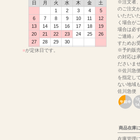
※注文者
日
月
火
水
木
金
土
のご注文
1
2
3
4
5
いただい
6
7
8
9
10
11
12
く場合が
13
14
15
16
17
18
19
場合は必
20
21
22
23
24
25
26
ご連絡』
27
28
29
30
すためお
※予約販
■
が定休日です。
の対応は
ださ
※佐川急
を指定し
ない地域
佐川急便
商品在庫
在庫管理