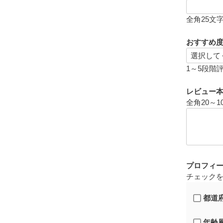
全角25文
おすすめ
1～5段階
レビュー
全角20～1
プロフィ
チェック
都道
年齢