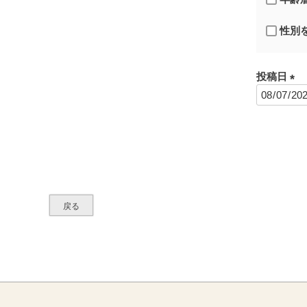
性別
投稿日
(
必
須
)
戻る