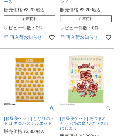
ーズ
ンド
販売価格
¥
2,200
販売価格
¥
2,200
税込
税込
在庫切れ
在庫切れ
レビュー件数：0件
レビュー件数：0件
再入荷お知らせ
再入荷お知らせ
[お昼寝ケット] となりのト
[お昼寝ケット] あつまれ
トロ ネコバスシルエット
どうぶつの森 ワクワクの
はじまり
販売価格
¥
3,300
税込