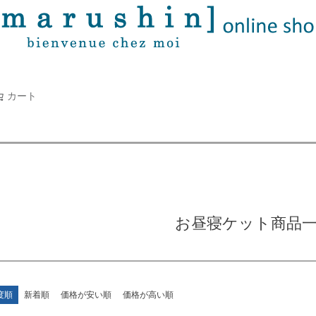
タオル
並び順
新着順
古い順
価格が
キーワードヒット順
検索
カート
検索
お昼寝ケット商品
度順
新着順
価格が安い順
価格が高い順