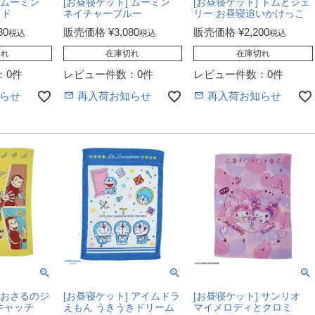
 ムーミン
[お昼寝ケット] ムーミン
[お昼寝ケット] トムとジェ
ッド
ネイチャーブルー
リー お昼寝追いかけっこ
80
販売価格
¥
3,080
販売価格
¥
2,200
税込
税込
税込
切れ
在庫切れ
在庫切れ
：0件
レビュー件数：0件
レビュー件数：0件
らせ
再入荷お知らせ
再入荷お知らせ
 おさるのジ
[お昼寝ケット] アイムドラ
[お昼寝ケット] サンリオ
キャッチ
えもん うきうきドリーム
マイメロディとクロミ