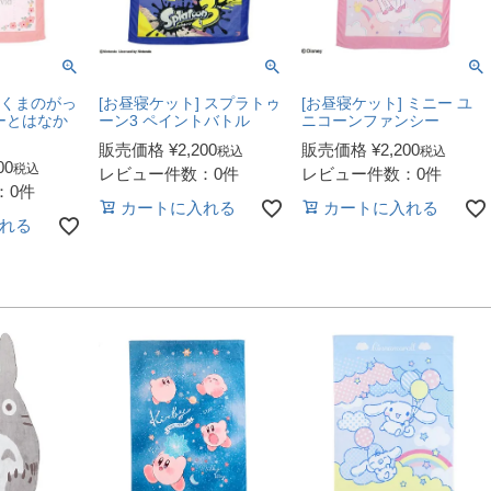
 くまのがっ
[お昼寝ケット] スプラトゥ
[お昼寝ケット] ミニー ユ
ーとはなか
ーン3 ペイントバトル
ニコーンファンシー
販売価格
¥
2,200
販売価格
¥
2,200
税込
税込
00
税込
レビュー件数：0件
レビュー件数：0件
：0件
カートに入れる
カートに入れる
れる