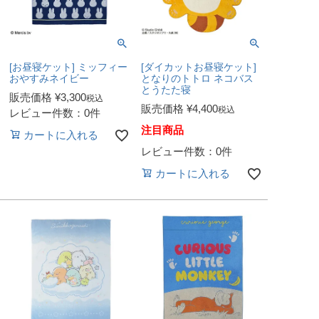
[お昼寝ケット] ミッフィー
[ダイカットお昼寝ケット]
おやすみネイビー
となりのトトロ ネコバス
とうたた寝
販売価格
¥
3,300
税込
販売価格
¥
4,400
税込
レビュー件数：0件
注目商品
カートに入れる
レビュー件数：0件
カートに入れる