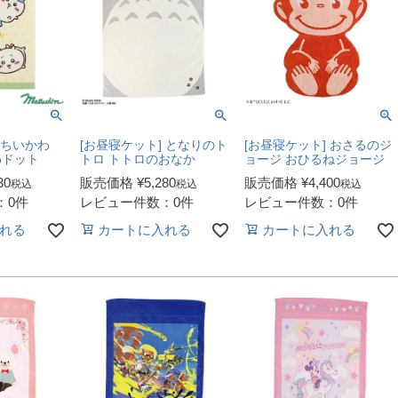
 ちいかわ
[お昼寝ケット] となりのト
[お昼寝ケット] おさるのジ
わドット
トロ トトロのおなか
ョージ おひるねジョージ
30
販売価格
¥
5,280
販売価格
¥
4,400
税込
税込
税込
：0件
レビュー件数：0件
レビュー件数：0件
れる
カートに入れる
カートに入れる