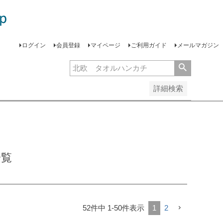
安い順
価格が高い順
レビュー順
ログイン
会員登録
マイページ
ご利用ガイド
メールマガジン
詳細検索
一覧
52
件中
1
-
50
件表示
1
2