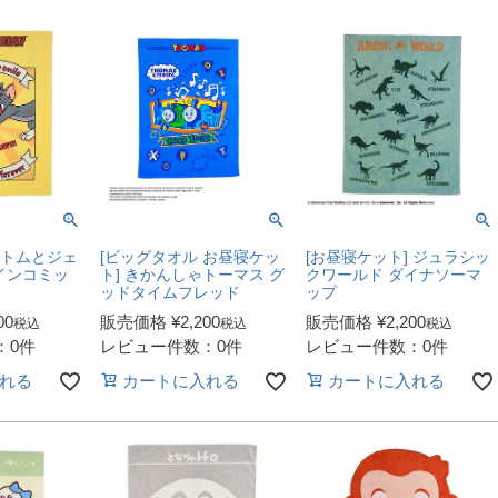
 トムとジェ
[ビッグタオル お昼寝ケッ
[お昼寝ケット] ジュラシッ
インコミッ
ト] きかんしゃトーマス グ
クワールド ダイナソーマ
ッドタイムフレッド
ップ
00
販売価格
¥
2,200
販売価格
¥
2,200
税込
税込
税込
：0件
レビュー件数：0件
レビュー件数：0件
れる
カートに入れる
カートに入れる