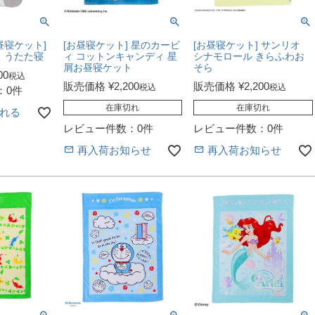
昼寝ケット]
[お昼寝ケット] 星のカービ
[お昼寝ケット] サンリオ
 うたた寝
ィ コットンキャンディ 星
シナモロール きらふわお
屑お昼寝ケット
そら
00
税込
販売価格
¥
2,200
販売価格
¥
2,200
税込
税込
：0件
在庫切れ
在庫切れ
れる
レビュー件数：0件
レビュー件数：0件
再入荷お知らせ
再入荷お知らせ