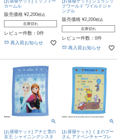
[お昼寝ケット] ミッフィー
[お昼寝ケット] ジュラシッ
カームル
クワールド ワイルドジャ
ングル
販売価格
¥
2,200
税込
販売価格
¥
2,200
税込
在庫切れ
在庫切れ
レビュー件数：0件
レビュー件数：0件
再入荷お知らせ
再入荷お知らせ
[お昼寝ケット] アナと雪の
[お昼寝ケット] くまのプー
女王 シャイニングシスタ
さん アドベンチャーフレ