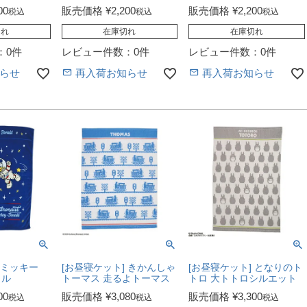
00
販売価格
¥
2,200
販売価格
¥
2,200
税込
税込
税込
切れ
在庫切れ
在庫切れ
：0件
レビュー件数：0件
レビュー件数：0件
らせ
再入荷お知らせ
再入荷お知らせ
 ミッキー
[お昼寝ケット] きかんしゃ
[お昼寝ケット] となりのト
イル
トーマス 走るよトーマス
トロ 大トトロシルエット
00
販売価格
¥
3,080
販売価格
¥
3,300
税込
税込
税込