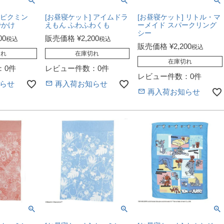
 ピクミン
[お昼寝ケット] アイムドラ
[お昼寝ケット] リトル・マ
でかけ
えもん ふわふわくも
ーメイド スパークリング
シー
00
販売価格
¥
2,200
税込
税込
販売価格
¥
2,200
税込
切れ
在庫切れ
在庫切れ
：0件
レビュー件数：0件
レビュー件数：0件
らせ
再入荷お知らせ
再入荷お知らせ