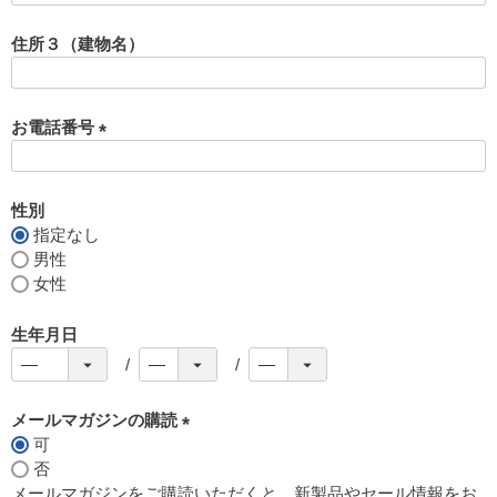
必
須
住所３（建物名）
)
お電話番号
(
必
須
性別
)
指定なし
男性
女性
生年月日
メールマガジンの購読
可
(
否
必
メールマガジンをご購読いただくと、新製品やセール情報をお