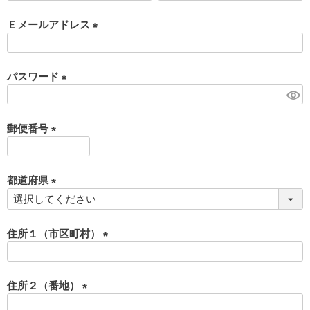
必
須
Ｅメールアドレス
)
(
必
須
パスワード
)
(
必
須
郵便番号
)
(
必
須
都道府県
)
(
必
須
住所１（市区町村）
)
(
必
須
住所２（番地）
)
(