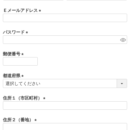
必
須
Ｅメールアドレス
)
(
必
須
パスワード
)
(
必
須
郵便番号
)
(
必
須
都道府県
)
(
必
須
住所１（市区町村）
)
(
必
須
住所２（番地）
)
(