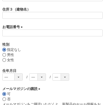
必
須
住所３（建物名）
)
お電話番号
(
必
須
性別
)
指定なし
男性
女性
生年月日
メールマガジンの購読
可
(
否
必
メールマガジンをご購読いただくと、新製品やセール情報をお