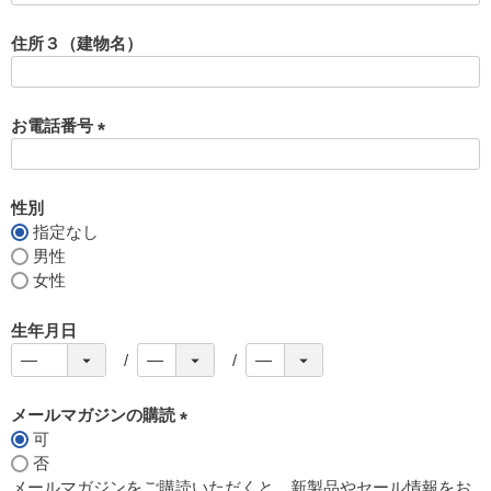
必
須
住所３（建物名）
)
お電話番号
(
必
須
性別
)
指定なし
男性
女性
生年月日
メールマガジンの購読
可
(
否
必
メールマガジンをご購読いただくと、新製品やセール情報をお