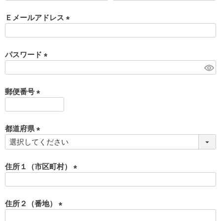
必
須
Ｅメールアドレス
)
(
必
須
パスワード
)
(
必
須
郵便番号
)
(
必
須
都道府県
)
(
必
須
住所１（市区町村）
)
(
必
須
住所２（番地）
)
(