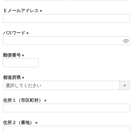
必
須
Ｅメールアドレス
)
(
必
須
パスワード
)
(
必
須
郵便番号
)
(
必
須
都道府県
)
(
必
須
住所１（市区町村）
)
(
必
須
住所２（番地）
)
(