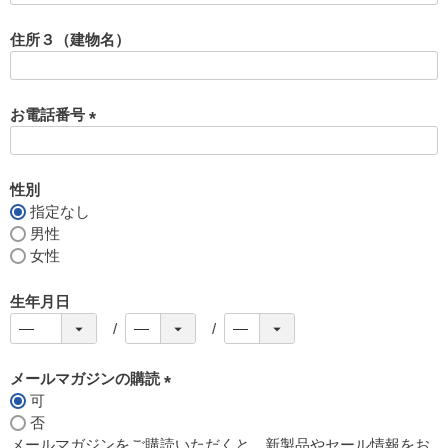
必
須
住所３（建物名）
)
お電話番号
(
必
須
性別
)
指定なし
男性
女性
生年月日
メールマガジンの購読
可
(
否
必
メールマガジンをご購読いただくと、新製品やセール情報をお